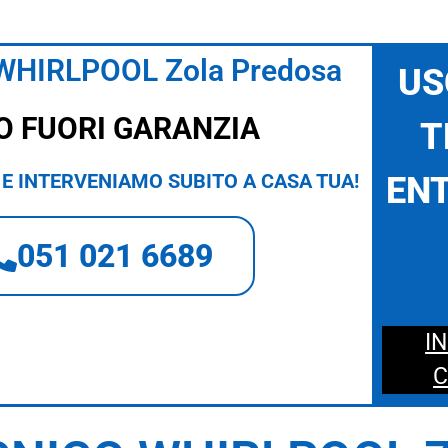
WHIRLPOOL Zola Predosa
US
O FUORI GARANZIA
T
E INTERVENIAMO SUBITO A CASA TUA!
ENT
051 021 6689
I
C