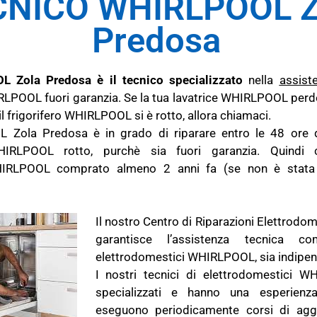
CNICO WHIRLPOOL Z
Predosa
L Zola Predosa è il tecnico specializzato
nella
assist
LPOOL fuori garanzia. Se la tua lavatrice WHIRLPOOL perd
 il frigorifero WHIRLPOOL si è rotto, allora chiamaci.
 Zola Predosa è in grado di riparare entro le 48 ore d
HIRLPOOL rotto, purchè sia fuori garanzia. Quindi 
HIRLPOOL comprato almeno 2 anni fa (se non è stata 
Il nostro Centro di Riparazioni Elettrod
garantisce l’assistenza tecnica c
elettrodomestici WHIRLPOOL, sia indipen
I nostri tecnici di elettrodomestici 
specializzati e hanno una esperienza
eseguono periodicamente corsi di aggi