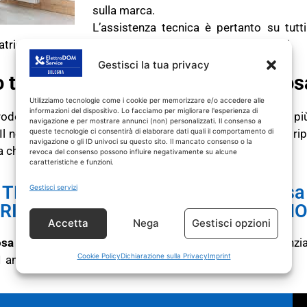
sulla marca.
L’assistenza tecnica è pertanto su tutti
ci, asciugatrici, lavastoviglie, frigoriferi e forni elettrici
Gestisci la tua privacy
o tecnico WHIRLPOOL Zola Predosa
Utilizziamo tecnologie come i cookie per memorizzare e/o accedere alle
informazioni del dispositivo. Lo facciamo per migliorare l'esperienza di
ttrodomestico WHIRLPOOL fuori garanzia non funziona pi
navigazione e per mostrare annunci (non) personalizzati. Il consenso a
queste tecnologie ci consentirà di elaborare dati quali il comportamento di
 Il nostro tecnico elettrodomestici Zola Predosa esegue rip
navigazione o gli ID univoci su questo sito. Il mancato consenso o la
a chiamata di intervento.
revoca del consenso possono influire negativamente su alcune
caratteristiche e funzioni.
TECNICO WHIRLPOOL Zola Predosa
Gestisci servizi
RICAMBI CON GARANZIA DI 1 ANN
Accetta
Nega
Gestisci opzioni
osa
interviene
SOLO
su prodotti WHIRLPOOL fuori garanzi
Cookie Policy
Dichiarazione sulla Privacy
Imprint
1 anno.