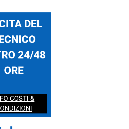
CITA DEL
ECNICO
RO 24/48
ORE
NFO COSTI &
ONDIZIONI