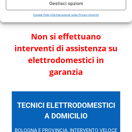
ELETTRODOMESTICI FUORI
Gestisci opzioni
GARANZIA
Cookie Policy
Dichiarazione sulla Privacy
Imprint
Non si effettuano
interventi di assistenza su
elettrodomestici in
garanzia
TECNICI ELETTRODOMESTICI
A DOMICILIO
BOLOGNA E PROVINCIA, INTERVENTO VELOCE