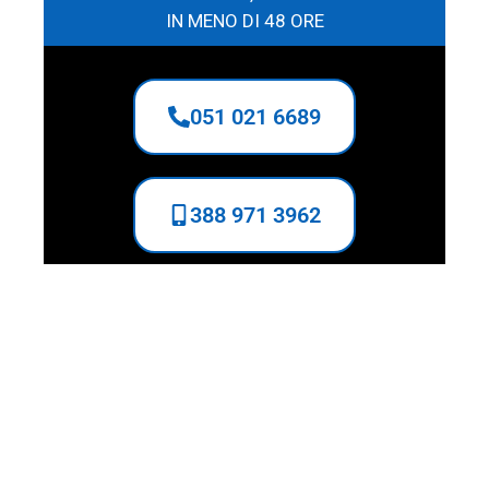
IN MENO DI 48 ORE
051 021 6689
388 971 3962
Competenza e Affidabilità
nell’Assistenza Elettrodomestici
* La nostra azienda è specializzata
nella riparazione di grandi
elettrodomestici fuori garanzia,