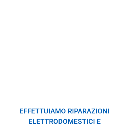
* Ci impegniamo a evitare
riparazioni superflue, valutando
attentamente lo stato del vostro
elettrodomestico e consigliando la
soluzione più opportuna.
* Disponiamo di un’ampia gamma
di ricambi, grazie alla
collaborazione con i principali
fornitori italiani, assicurando una
disponibilità immediata
EFFETTUIAMO RIPARAZIONI
ELETTRODOMESTICI E