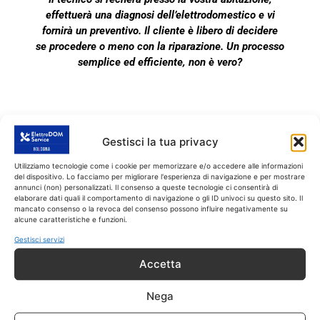
effettuerà una diagnosi dell’elettrodomestico e vi
fornirà un preventivo. Il cliente è libero di decidere
se procedere o meno con la riparazione. Un processo
semplice ed efficiente, non è vero?
ASSISTENZA LAVATRICI
Gestisci la tua privacy
ASSISTENZA LAVASTOVIGLIE
Utilizziamo tecnologie come i cookie per memorizzare e/o accedere alle informazioni
ASSISTENZA FORNI ELETTRICI
del dispositivo. Lo facciamo per migliorare l'esperienza di navigazione e per mostrare
annunci (non) personalizzati. Il consenso a queste tecnologie ci consentirà di
ASSISTENZA FRIGORIFERI
elaborare dati quali il comportamento di navigazione o gli ID univoci su questo sito. Il
mancato consenso o la revoca del consenso possono influire negativamente su
ASSISTENZA ASCIUGATRICI
alcune caratteristiche e funzioni.
ASSISTENZA CLIMATIZZATORI
Gestisci servizi
Accetta
Nega
ASSISTENZA PER