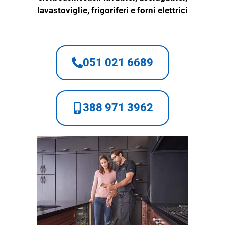
lavastoviglie, frigoriferi e
forni elettrici
051 021 6689
388 971 3962