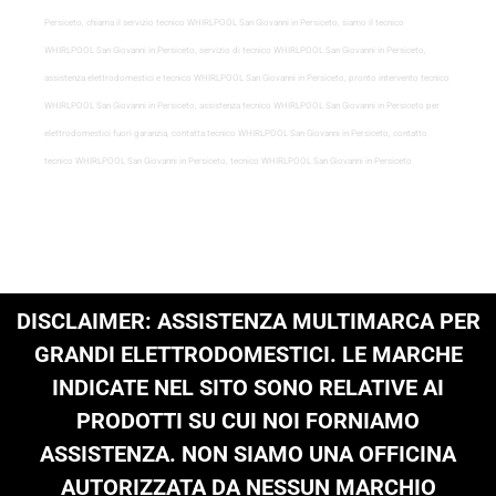
Persiceto, chiama il servizio tecnico WHIRLPOOL San Giovanni in Persiceto, siamo il tecnico
WHIRLPOOL San Giovanni in Persiceto, servizio di tecnico WHIRLPOOL San Giovanni in Persiceto,
assistenza elettrodomestici e tecnico WHIRLPOOL San Giovanni in Persiceto, pronto intervento tecnico
WHIRLPOOL San Giovanni in Persiceto, assistenza tecnico WHIRLPOOL San Giovanni in Persiceto per
elettrodomestici fuori garanzia, contatta tecnico WHIRLPOOL San Giovanni in Persiceto, contatto
tecnico WHIRLPOOL San Giovanni in Persiceto, tecnico WHIRLPOOL San Giovanni in Persiceto
DISCLAIMER: ASSISTENZA MULTIMARCA PER
GRANDI ELETTRODOMESTICI. LE MARCHE
INDICATE NEL SITO SONO RELATIVE AI
PRODOTTI SU CUI NOI FORNIAMO
ASSISTENZA. NON SIAMO UNA OFFICINA
AUTORIZZATA DA NESSUN MARCHIO