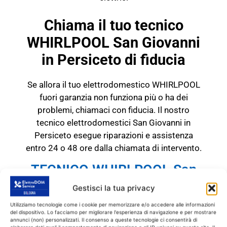
Chiama il tuo tecnico
WHIRLPOOL San Giovanni
in Persiceto di fiducia
Se allora il tuo elettrodomestico WHIRLPOOL
fuori garanzia non funziona più o ha dei
problemi, chiamaci con fiducia. Il nostro
tecnico elettrodomestici San Giovanni in
Persiceto esegue riparazioni e assistenza
entro 24 o 48 ore dalla chiamata di intervento.
TECNICO WHIRLPOOL San
Giovanni in Persiceto
Gestisci la tua privacy
RICAMBI CON GARANZIA DI
Utilizziamo tecnologie come i cookie per memorizzare e/o accedere alle informazioni
1 ANNO
del dispositivo. Lo facciamo per migliorare l'esperienza di navigazione e per mostrare
annunci (non) personalizzati. Il consenso a queste tecnologie ci consentirà di