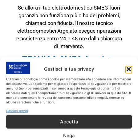
Se allora il tuo elettrodomestico SMEG fuori
garanzia non funziona più o ha dei problemi,
chiamaci con fiducia. Il nostro tecnico
elettrodomestici Argelato esegue riparazioni
e assistenza entro 24 o 48 ore dalla chiamata
di intervento.
TECNICO SMEG Argelato
RICAMBI CON GARANZIA DI
Gestisci la tua privacy
1 ANNO
Utilizziamo tecnologie come i cookie per memorizzare e/o accedere alle informazioni
del dispositivo. Lo facciamo per migliorare l'esperienza di navigazione e per mostrare
annunci (non) personalizzati. Il consenso a queste tecnologie ci consentirà di
Il tecnico SMEG Argelato
interviene
SOLO
su
elaborare dati quali il comportamento di navigazione o gli ID univoci su questo sito. Il
prodotti SMEG fuori garanzia.
Tutti gli
mancato consenso o la revoca del consenso possono influire negativamente su
alcune caratteristiche e funzioni.
interventi sono effettuati con ricambi coperti
Gestisci servizi
da garanzia di 1 anno.
Accetta
Nega