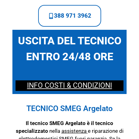
388 971 3962
USCITA DEL TECNICO
ENTRO 24/48 ORE
INFO COSTI & CONDIZIONI
TECNICO SMEG Argelato
Il tecnico SMEG Argelato è il tecnico
specializzato
nella
assistenza
e riparazione di
elettrodomestici SMEG fuori garanzia. Se la