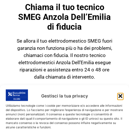
Chiama il tuo tecnico
SMEG Anzola Dell’Emilia
di fiducia
Se allora il tuo elettrodomestico SMEG fuori
garanzia non funziona più o ha dei problemi,
chiamaci con fiducia. Il nostro tecnico
elettrodomestici Anzola Dell’Emilia esegue
riparazioni e assistenza entro 24 o 48 ore
dalla chiamata di intervento.
TECNICO SMEG Anzola
Dell'Emilia
Gestisci la tua privacy
RICAMBI CON GARANZIA DI
Utilizziamo tecnologie come i cookie per memorizzare e/o accedere alle informazioni
1 ANNO
del dispositivo. Lo facciamo per migliorare l'esperienza di navigazione e per mostrare
annunci (non) personalizzati. Il consenso a queste tecnologie ci consentirà di
elaborare dati quali il comportamento di navigazione o gli ID univoci su questo sito. Il
mancato consenso o la revoca del consenso possono influire negativamente su
Il tecnico SMEG Anzola
alcune caratteristiche e funzioni.