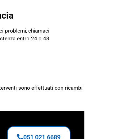
ucia
ei problemi, chiamaci
sistenza entro 24 o 48
O
interventi sono effettuati con ricambi
051 021 6689