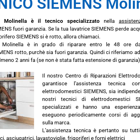
NICO SIEMENS Molin
 Molinella è il tecnico specializzato
nella
assisten
ENS fuori garanzia. Se la tua lavatrice SIEMENS perde acqua
gorifero SIEMENS si è rotto, allora chiamaci.
Molinella è in grado di riparare entro le 48 ore da
ENS rotto, purchè sia fuori garanzia. Quindi ci riferiamo a
no 2 anni fa (se non è stata fatta estensione di garanzia)
Il nostro Centro di Riparazioni Elettro
garantisce l’assistenza tecnica c
elettrodomestici SIEMENS, sia indipende
nostri tecnici di elettrodomestici 
specializzati e hanno una esperienza
eseguono periodicamente corsi di aggi
sulla marca.
L’assistenza tecnica è pertanto su tutti
, asciugatrici, lavastoviglie, frigoriferi e forni elettrici