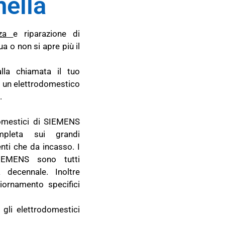
ella
za
e riparazione di
 o non si apre più il
lla chiamata il tuo
d un elettrodomestico
.
domestici di SIEMENS
ompleta sui grandi
nti che da incasso. I
SIEMENS sono tutti
 decennale. Inoltre
ornamento specifici
 gli elettrodomestici