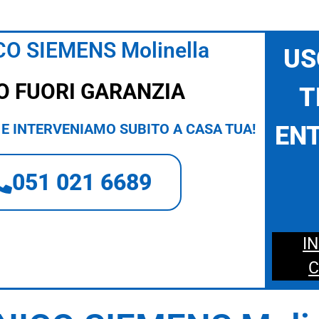
O SIEMENS Molinella
US
O FUORI GARANZIA
T
E INTERVENIAMO SUBITO A CASA TUA!
ENT
051 021 6689
I
C