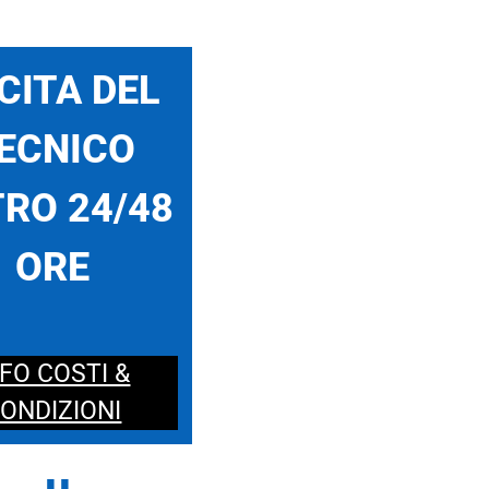
CITA DEL
ECNICO
RO 24/48
ORE
NFO COSTI &
ONDIZIONI