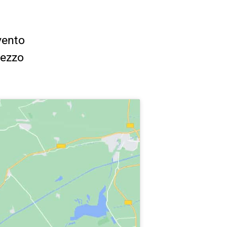
vento
rezzo