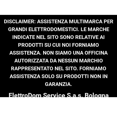
DISCLAIMER: ASSISTENZA MULTIMARCA PER
GRANDI ELETTRODOMESTICI. LE MARCHE
INDICATE NEL SITO SONO RELATIVE AI
PRODOTTI SU CUI NOI FORNIAMO
ASSISTENZA. NON SIAMO UNA OFFICINA
AUTORIZZATA DA NESSUN MARCHIO
RAPPRESENTATO NEL SITO. FORNIAMO
ASSISTENZA SOLO SU PRODOTTI NON IN
GARANZIA.
ElettroDom Service S.a.s. Bologna
Tel: 051 0216 689
|
infoelettrodom@libero.it
| P.Iva 03909801205 |
© Copyright 2024 on all texts & images
Termini e Condizioni
|
Informativa Privacy
|
Cookie Policy