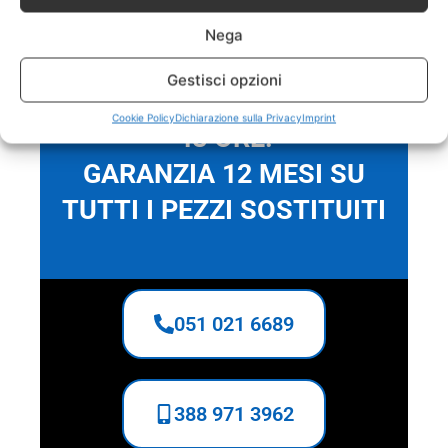
garanzia di 1 anno.
Nega
Gestisci opzioni
INTERVENTO IN MENO DI
Cookie Policy
Dichiarazione sulla Privacy
Imprint
48 ORE!
GARANZIA 12 MESI SU
TUTTI I PEZZI SOSTITUITI
051 021 6689
388 971 3962