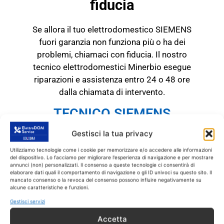
fiducia
Se allora il tuo elettrodomestico SIEMENS
fuori garanzia non funziona più o ha dei
problemi, chiamaci con fiducia. Il nostro
tecnico elettrodomestici Minerbio esegue
riparazioni e assistenza entro 24 o 48 ore
dalla chiamata di intervento.
TECNICO SIEMENS
Minerbio
Gestisci la tua privacy
RICAMBI CON GARANZIA DI
1 ANNO
Utilizziamo tecnologie come i cookie per memorizzare e/o accedere alle informazioni
del dispositivo. Lo facciamo per migliorare l'esperienza di navigazione e per mostrare
annunci (non) personalizzati. Il consenso a queste tecnologie ci consentirà di
elaborare dati quali il comportamento di navigazione o gli ID univoci su questo sito. Il
Il tecnico SIEMENS
mancato consenso o la revoca del consenso possono influire negativamente su
alcune caratteristiche e funzioni.
Minerbio
interviene
SOLO
su prodotti
SIEMENS fuori garanzia.
Tutti gli interventi
Gestisci servizi
sono effettuati con ricambi coperti da
Accetta