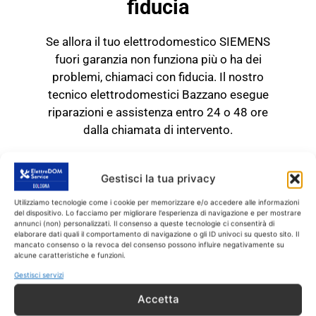
fiducia
Se allora il tuo elettrodomestico SIEMENS
fuori garanzia non funziona più o ha dei
problemi, chiamaci con fiducia. Il nostro
tecnico elettrodomestici Bazzano esegue
riparazioni e assistenza entro 24 o 48 ore
dalla chiamata di intervento.
TECNICO SIEMENS Bazzano
RICAMBI CON GARANZIA DI
Gestisci la tua privacy
1 ANNO
Utilizziamo tecnologie come i cookie per memorizzare e/o accedere alle informazioni
del dispositivo. Lo facciamo per migliorare l'esperienza di navigazione e per mostrare
annunci (non) personalizzati. Il consenso a queste tecnologie ci consentirà di
Il tecnico SIEMENS
elaborare dati quali il comportamento di navigazione o gli ID univoci su questo sito. Il
mancato consenso o la revoca del consenso possono influire negativamente su
Bazzano
interviene
SOLO
su prodotti
alcune caratteristiche e funzioni.
SIEMENS fuori garanzia.
Tutti gli interventi
Gestisci servizi
sono effettuati con ricambi coperti da
Accetta
garanzia di 1 anno.