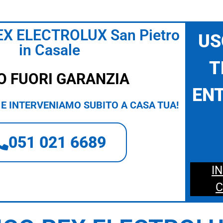
X ELECTROLUX San Pietro
US
in Casale
T
O FUORI GARANZIA
ENT
E INTERVENIAMO SUBITO A CASA TUA!
051 021 6689
I
C