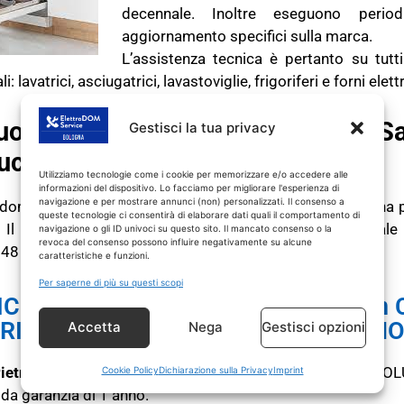
decennale. Inoltre eseguono perio
aggiornamento specifici sulla marca.
L’assistenza tecnica è pertanto su tutti
avatrici, asciugatrici, lavastoviglie, frigoriferi e forni elettr
tuo tecnico REX ELECTROLUX Sa
Gestisci la tua privacy
ucia
Utilizziamo tecnologie come i cookie per memorizzare e/o accedere alle
informazioni del dispositivo. Lo facciamo per migliorare l'esperienza di
navigazione e per mostrare annunci (non) personalizzati. Il consenso a
trodomestico REX ELECTROLUX fuori garanzia non funziona p
queste tecnologie ci consentirà di elaborare dati quali il comportamento di
 Il nostro tecnico elettrodomestici San Pietro in Casale
navigazione o gli ID univoci su questo sito. Il mancato consenso o la
revoca del consenso possono influire negativamente su alcune
48 ore dalla chiamata di intervento.
caratteristiche e funzioni.
Per saperne di più su questi scopi
CO REX ELECTROLUX San Pietro in 
RICAMBI CON GARANZIA DI 1 ANN
Accetta
Nega
Gestisci opzioni
etro in Casale
interviene
SOLO
su prodotti REX ELECTROLU
Cookie Policy
Dichiarazione sulla Privacy
Imprint
 da garanzia di 1 anno.