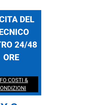
CITA DEL
ECNICO
RO 24/48
ORE
NFO COSTI &
ONDIZIONI