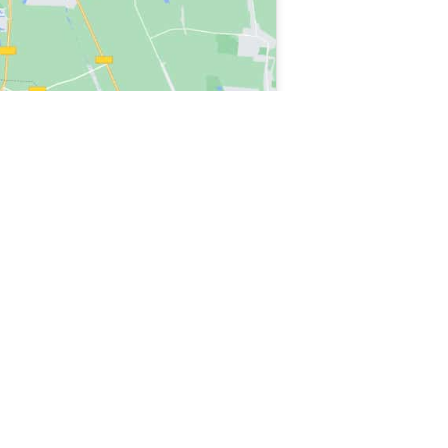
o in Casale, forniamo tecnico REX ELECTROLUX San Pietro in Casale,
ri garanzia, contatta il tecnico REX ELECTROLUX San Pietro in Casale,
LUX San Pietro in Casale, siamo il tecnico REX ELECTROLUX San Pietro in
Casale, assistenza tecnico REX ELECTROLUX San Pietro in Casale per
ICATE NEL SITO SONO