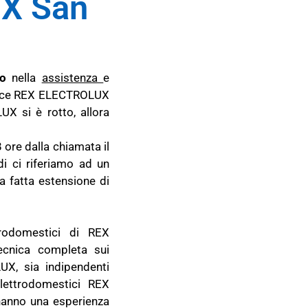
X San
to
nella
assistenza
e
trice REX ELECTROLUX
UX si è rotto, allora
 ore dalla chiamata il
i ci riferiamo ad un
 fatta estensione di
trodomestici di REX
ecnica completa sui
X, sia indipendenti
lettrodomestici REX
hanno una esperienza