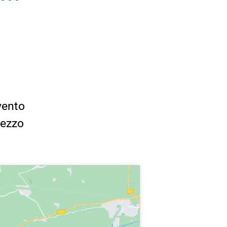
vento
rezzo