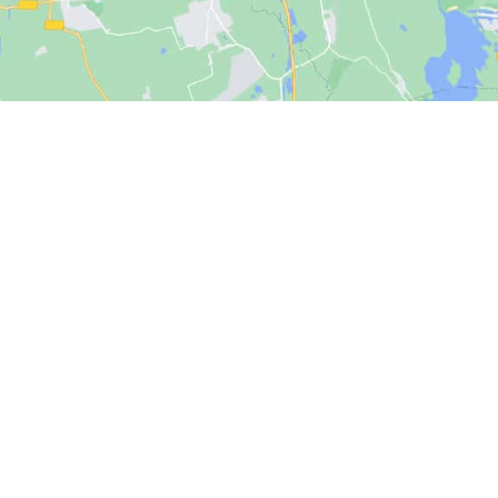
ietro in Casale, chiama tecnico REX ELECTROLUX San Pietro in Casale, la assistenza del tecnico REX ELECTROLUX San Pietr
nico REX ELECTROLUX San Pietro in Casale, intervento del tecnico REX ELECTROLUX San Pietro in Casale elettrodomestici fuo
REX ELECTROLUX San Pietro in Casale, tecnico-REX ELECTROLUX-San Pietro in Casale, chiama il servizio tecnico REX ELECTRO
a elettrodomestici e tecnico REX ELECTROLUX San Pietro in Casale, pronto intervento tecnico REX ELECTROLUX San Pietro in 
o in Casale, contatto tecnico REX ELECTROLUX San Pietro in Casale, tecnico REX ELECTROLUX San Pietro in Casale
R GRANDI ELETTRODOMESTICI. LE MARCHE IND