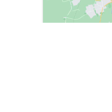
tecnico REX ELECTROLUX San Pietro in Casale, tecnico-REX ELECTROLUX-San P
elettrodomestici tecnico REX ELECTROLUX San Pietro in Casale, chiama il tec
chiama tecnico REX ELECTROLUX San Pietro in Casale, intervento di tecnico 
Casale, servizio di tecnico REX ELECTROLUX San Pietro in Casale, assistenz
elettrodomestici fuori garanzia, contatta tecnico REX ELECTROLUX San Pietr
DISCLAIMER: ASSISTENZA MULTIMARCA PE