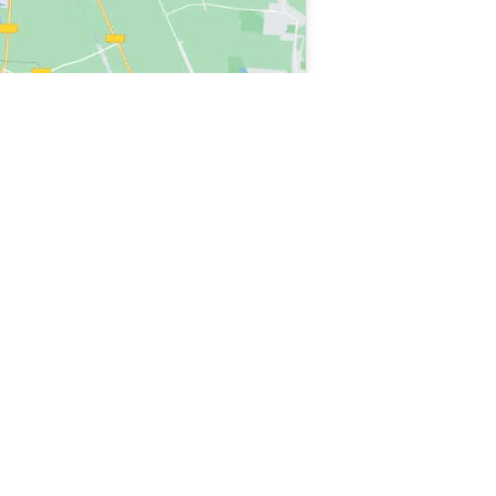
 REX ELECTROLUX Casalecchio, elettrodomestici tecnico REX ELECTROLUX
ama tecnico REX ELECTROLUX Casalecchio, intervento di tecnico REX
TROLUX Casalecchio, assistenza elettrodomestici e tecnico REX ELECTROLUX
hio, contatto tecnico REX ELECTROLUX Casalecchio, tecnico REX
ICATE NEL SITO SONO
TORIZZATA DA NESSUN