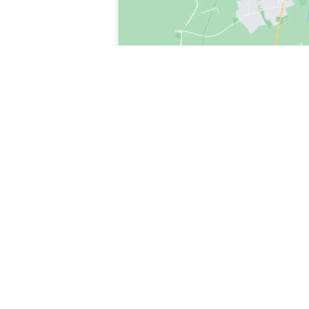
tecnico REX ELECTROLUX Casalecchio, tecnico-REX ELECTROLUX-Casalecchio
Casalecchio, chiama il tecnico REX ELECTROLUX Casalecchio, intervento del
ELECTROLUX Casalecchio, tecnico-REX ELECTROLUX-Casalecchio, chiama il s
Casalecchio, pronto intervento tecnico REX ELECTROLUX Casalecchio, assis
ELECTROLUX Casalecchio
DISCLAIMER: ASSISTENZA MULTIMARCA PE
RELATIVE AI PRODOTTI SU CUI NOI FORNI