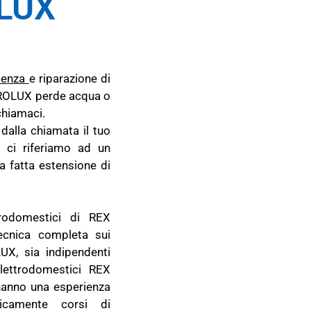
LUX
tenza
e riparazione di
TROLUX perde acqua o
chiamaci.
dalla chiamata il tuo
 ci riferiamo ad un
 fatta estensione di
trodomestici di REX
ecnica completa sui
X, sia indipendenti
lettrodomestici REX
hanno una esperienza
dicamente corsi di