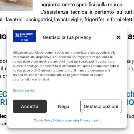
aggiornamento specifici sulla marca.
L’assistenza tecnica è pertanto su tutti
avatrici, asciugatrici, lavastoviglie, frigoriferi e forni elettr
tuo tecnico REX ELECTROLUX Cas
Gestisci la tua privacy
Utilizziamo tecnologie come i cookie per memorizzare e/o accedere alle
informazioni del dispositivo. Lo facciamo per migliorare l'esperienza di
trodomestico REX ELECTROLUX fuori garanzia non funziona p
navigazione e per mostrare annunci (non) personalizzati. Il consenso a
queste tecnologie ci consentirà di elaborare dati quali il comportamento di
 Il nostro tecnico elettrodomestici Casalecchio esegue rip
navigazione o gli ID univoci su questo sito. Il mancato consenso o la
a chiamata di intervento.
revoca del consenso possono influire negativamente su alcune
caratteristiche e funzioni.
Gestisci servizi
ECNICO REX ELECTROLUX Casalecch
RICAMBI CON GARANZIA DI 1 ANN
Accetta
Nega
Gestisci opzioni
lecchio
interviene
SOLO
su prodotti REX ELECTROLUX fuor
Cookie Policy
Dichiarazione sulla Privacy
Imprint
ranzia di 1 anno.