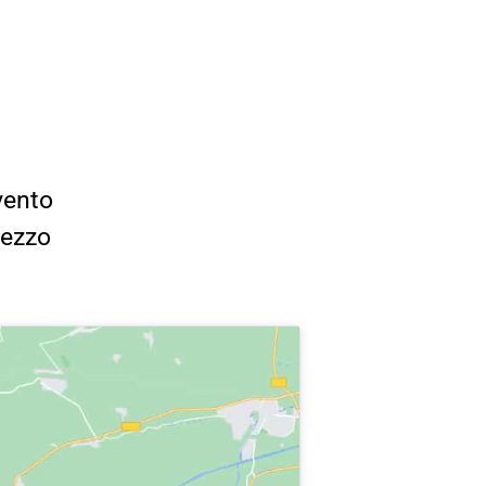
vento
rezzo