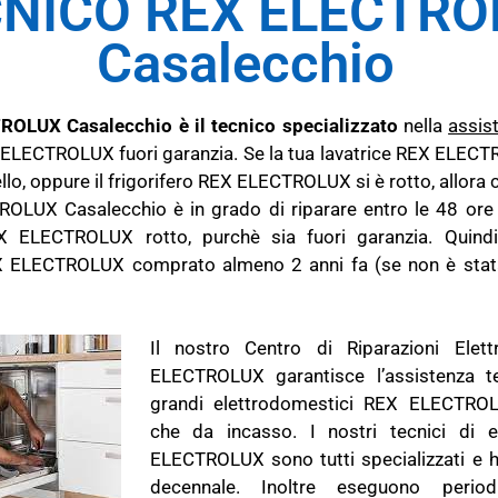
NICO REX ELECTRO
Casalecchio
ROLUX Casalecchio è il tecnico specializzato
nella
assis
 ELECTROLUX fuori garanzia. Se la tua lavatrice REX ELEC
tello, oppure il frigorifero REX ELECTROLUX si è rotto, allora 
OLUX Casalecchio è in grado di riparare entro le 48 ore 
X ELECTROLUX rotto, purchè sia fuori garanzia. Quindi
X ELECTROLUX comprato almeno 2 anni fa (se non è stata
Il nostro Centro di Riparazioni Elet
ELECTROLUX garantisce l’assistenza t
grandi elettrodomestici REX ELECTROLU
che da incasso. I nostri tecnici di e
ELECTROLUX sono tutti specializzati e 
decennale. Inoltre eseguono perio