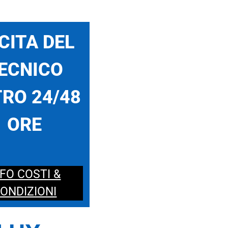
CITA DEL
ECNICO
RO 24/48
ORE
NFO COSTI &
ONDIZIONI