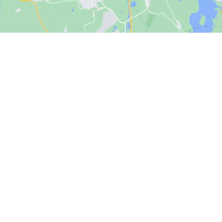
, chiama tecnico REX ELECTROLUX Casalecchio, la assistenza del tecnico REX ELECTROLUX Casalecchio, forniamo tecnico
 tecnico REX ELECTROLUX Casalecchio elettrodomestici fuori garanzia, contatta il tecnico REX ELECTROLUX Casalecchio, chi
ervizio tecnico REX ELECTROLUX Casalecchio, siamo il tecnico REX ELECTROLUX Casalecchio, servizio di tecnico REX ELEC
tenza tecnico REX ELECTROLUX Casalecchio per elettrodomestici fuori garanzia, contatta tecnico REX ELECTROLUX Casalecc
R GRANDI ELETTRODOMESTICI. LE MARCHE IND
AMO ASSISTENZA. NON SIAMO UNA OFFICINA AU