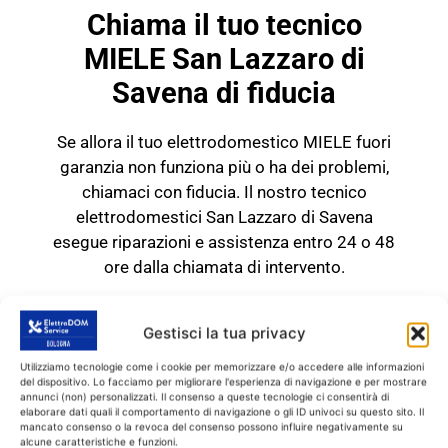
Chiama il tuo tecnico
MIELE San Lazzaro di
Savena di fiducia
Se allora il tuo elettrodomestico MIELE fuori
garanzia non funziona più o ha dei problemi,
chiamaci con fiducia. Il nostro tecnico
elettrodomestici San Lazzaro di Savena
esegue riparazioni e assistenza entro 24 o 48
ore dalla chiamata di intervento.
TECNICO MIELE San
Lazzaro di Savena
Gestisci la tua privacy
RICAMBI CON GARANZIA DI
Utilizziamo tecnologie come i cookie per memorizzare e/o accedere alle informazioni
1 ANNO
del dispositivo. Lo facciamo per migliorare l'esperienza di navigazione e per mostrare
annunci (non) personalizzati. Il consenso a queste tecnologie ci consentirà di
elaborare dati quali il comportamento di navigazione o gli ID univoci su questo sito. Il
mancato consenso o la revoca del consenso possono influire negativamente su
Il tecnico MIELE San Lazzaro di
alcune caratteristiche e funzioni.