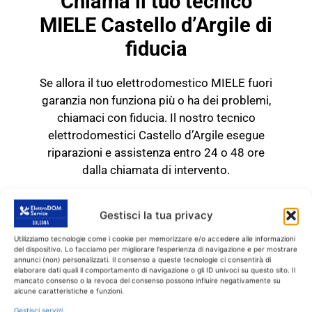
Chiama il tuo tecnico
MIELE Castello d’Argile di
fiducia
Se allora il tuo elettrodomestico MIELE fuori
garanzia non funziona più o ha dei problemi,
chiamaci con fiducia. Il nostro tecnico
elettrodomestici Castello d’Argile esegue
riparazioni e assistenza entro 24 o 48 ore
dalla chiamata di intervento.
TECNICO MIELE Castello
d'Argile
Gestisci la tua privacy
RICAMBI CON GARANZIA DI
Utilizziamo tecnologie come i cookie per memorizzare e/o accedere alle informazioni
del dispositivo. Lo facciamo per migliorare l'esperienza di navigazione e per mostrare
1 ANNO
annunci (non) personalizzati. Il consenso a queste tecnologie ci consentirà di
elaborare dati quali il comportamento di navigazione o gli ID univoci su questo sito. Il
mancato consenso o la revoca del consenso possono influire negativamente su
Il tecnico MIELE Castello
alcune caratteristiche e funzioni.
d’Argile
interviene
SOLO
su prodotti MIELE
Gestisci servizi