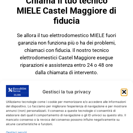
Chiama il tuo tecnico
MIELE Castel Maggiore di
fiducia
Se allora il tuo elettrodomestico MIELE fuori
garanzia non funziona più o ha dei problemi,
chiamaci con fiducia. Il nostro tecnico
elettrodomestici Castel Maggiore esegue
riparazioni e assistenza entro 24 o 48 ore
dalla chiamata di intervento.
TECNICO MIELE Castel
Maggiore
Gestisci la tua privacy
RICAMBI CON GARANZIA DI
Utilizziamo tecnologie come i cookie per memorizzare e/o accedere alle informazioni
del dispositivo. Lo facciamo per migliorare l'esperienza di navigazione e per mostrare
1 ANNO
annunci (non) personalizzati. Il consenso a queste tecnologie ci consentirà di
elaborare dati quali il comportamento di navigazione o gli ID univoci su questo sito. Il
mancato consenso o la revoca del consenso possono influire negativamente su
Il tecnico MIELE Castel
alcune caratteristiche e funzioni.
Maggiore
interviene
SOLO
su prodotti MIELE
Gestisci servizi