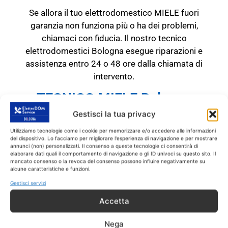
Se allora il tuo elettrodomestico MIELE fuori
garanzia non funziona più o ha dei problemi,
chiamaci con fiducia. Il nostro tecnico
elettrodomestici Bologna esegue riparazioni e
assistenza entro 24 o 48 ore dalla chiamata di
intervento.
TECNICO MIELE Bologna
RICAMBI CON GARANZIA DI
Gestisci la tua privacy
1 ANNO
Utilizziamo tecnologie come i cookie per memorizzare e/o accedere alle informazioni
del dispositivo. Lo facciamo per migliorare l'esperienza di navigazione e per mostrare
annunci (non) personalizzati. Il consenso a queste tecnologie ci consentirà di
Il tecnico MIELE Bologna
interviene
SOLO
su
elaborare dati quali il comportamento di navigazione o gli ID univoci su questo sito. Il
prodotti MIELE fuori garanzia.
Tutti gli
mancato consenso o la revoca del consenso possono influire negativamente su
alcune caratteristiche e funzioni.
interventi sono effettuati con ricambi coperti
Gestisci servizi
da garanzia di 1 anno.
Accetta
Nega