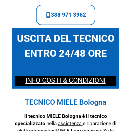
388 971 3962
USCITA DEL TECNICO
ENTRO 24/48 ORE
INFO COSTI & CONDIZIONI
TECNICO MIELE Bologna
Il tecnico MIELE Bologna è il tecnico
specializzato
nella
assistenza
e riparazione di
elettrodomestici MIELE fuori garanzia. Se la