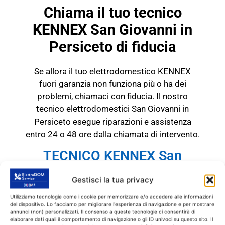
Chiama il tuo tecnico
KENNEX San Giovanni in
Persiceto di fiducia
Se allora il tuo elettrodomestico KENNEX
fuori garanzia non funziona più o ha dei
problemi, chiamaci con fiducia. Il nostro
tecnico elettrodomestici San Giovanni in
Persiceto esegue riparazioni e assistenza
entro 24 o 48 ore dalla chiamata di intervento.
TECNICO KENNEX San
Giovanni in Persiceto
RICAMBI CON GARANZIA DI
Gestisci la tua privacy
1 ANNO
Utilizziamo tecnologie come i cookie per memorizzare e/o accedere alle informazioni
del dispositivo. Lo facciamo per migliorare l'esperienza di navigazione e per mostrare
annunci (non) personalizzati. Il consenso a queste tecnologie ci consentirà di
Il tecnico KENNEX San Giovanni in
elaborare dati quali il comportamento di navigazione o gli ID univoci su questo sito. Il