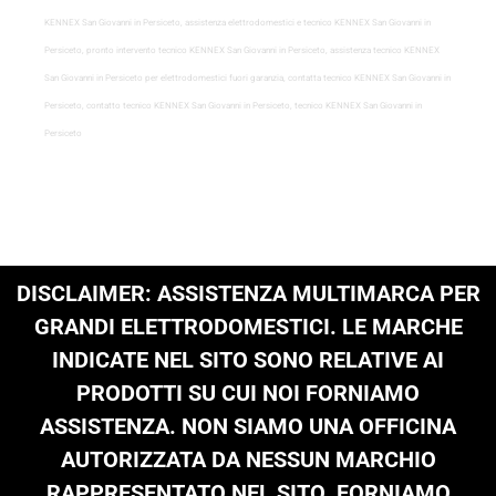
KENNEX San Giovanni in Persiceto, assistenza elettrodomestici e tecnico KENNEX San Giovanni in
Persiceto, pronto intervento tecnico KENNEX San Giovanni in Persiceto, assistenza tecnico KENNEX
San Giovanni in Persiceto per elettrodomestici fuori garanzia, contatta tecnico KENNEX San Giovanni in
Persiceto, contatto tecnico KENNEX San Giovanni in Persiceto, tecnico KENNEX San Giovanni in
Persiceto
DISCLAIMER: ASSISTENZA MULTIMARCA PER
GRANDI ELETTRODOMESTICI. LE MARCHE
INDICATE NEL SITO SONO RELATIVE AI
PRODOTTI SU CUI NOI FORNIAMO
ASSISTENZA. NON SIAMO UNA OFFICINA
AUTORIZZATA DA NESSUN MARCHIO
RAPPRESENTATO NEL SITO. FORNIAMO