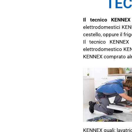
TEC
Il tecnico KENNEX 
elettrodomestici KENN
cestello, oppure il fri
Il tecnico KENNEX 
elettrodomestico KENN
KENNEX comprato almen
KENNEX quali: lavatrici,