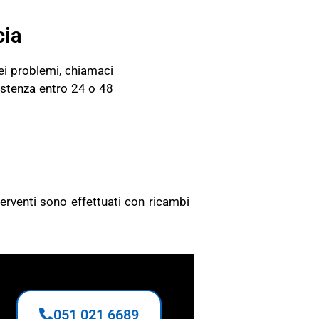
cia
ei problemi, chiamaci
sistenza entro 24 o 48
O
nterventi sono effettuati con ricambi
051 021 6689