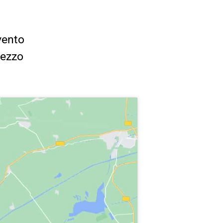
vento
rezzo