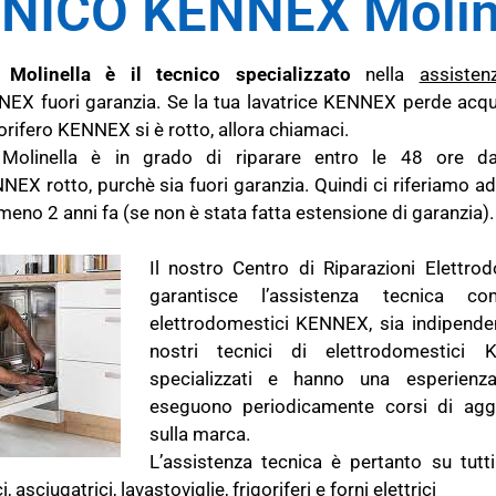
NICO KENNEX Molin
Molinella è il tecnico specializzato
nella
assisten
EX fuori garanzia. Se la tua lavatrice KENNEX perde acqua
gorifero KENNEX si è rotto, allora chiamaci.
Molinella è in grado di riparare entro le 48 ore da
EX rotto, purchè sia fuori garanzia. Quindi ci riferiamo a
o 2 anni fa (se non è stata fatta estensione di garanzia).
Il nostro Centro di Riparazioni Elettr
garantisce l’assistenza tecnica c
elettrodomestici KENNEX, sia indipenden
nostri tecnici di elettrodomestici
specializzati e hanno una esperienza
eseguono periodicamente corsi di aggi
sulla marca.
L’assistenza tecnica è pertanto su tutti
 asciugatrici, lavastoviglie, frigoriferi e forni elettrici