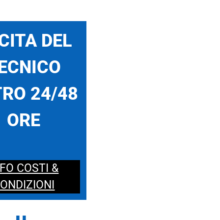
CITA DEL
ECNICO
RO 24/48
ORE
NFO COSTI &
ONDIZIONI