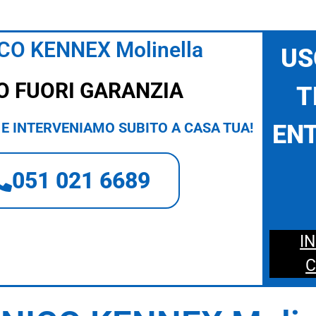
CO KENNEX Molinella
US
O FUORI GARANZIA
T
E INTERVENIAMO SUBITO A CASA TUA!
ENT
051 021 6689
I
C