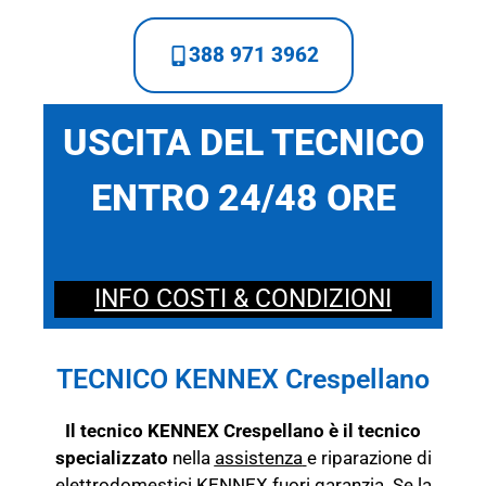
388 971 3962
USCITA DEL TECNICO
ENTRO 24/48 ORE
INFO COSTI & CONDIZIONI
TECNICO KENNEX Crespellano
Il tecnico KENNEX Crespellano è il tecnico
specializzato
nella
assistenza
e riparazione di
elettrodomestici KENNEX fuori garanzia. Se la