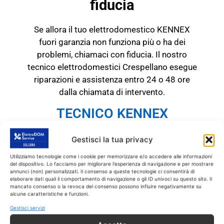
fiducia
Se allora il tuo elettrodomestico KENNEX
fuori garanzia non funziona più o ha dei
problemi, chiamaci con fiducia. Il nostro
tecnico elettrodomestici Crespellano esegue
riparazioni e assistenza entro 24 o 48 ore
dalla chiamata di intervento.
TECNICO KENNEX
Crespellano
RICAMBI CON GARANZIA DI
Gestisci la tua privacy
1 ANNO
Utilizziamo tecnologie come i cookie per memorizzare e/o accedere alle informazioni
del dispositivo. Lo facciamo per migliorare l'esperienza di navigazione e per mostrare
annunci (non) personalizzati. Il consenso a queste tecnologie ci consentirà di
Il tecnico KENNEX
elaborare dati quali il comportamento di navigazione o gli ID univoci su questo sito. Il
mancato consenso o la revoca del consenso possono influire negativamente su
Crespellano
interviene
SOLO
su prodotti
alcune caratteristiche e funzioni.
KENNEX fuori garanzia.
Tutti gli interventi
Gestisci servizi
sono effettuati con ricambi coperti da