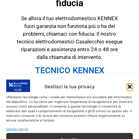
fiducia
Se allora il tuo elettrodomestico KENNEX
fuori garanzia non funziona più o ha dei
problemi, chiamaci con fiducia. Il nostro
tecnico elettrodomestici Casalecchio esegue
riparazioni e assistenza entro 24 o 48 ore
dalla chiamata di intervento.
TECNICO KENNEX
Casalecchio
RICAMBI CON GARANZIA DI
Gestisci la tua privacy
1 ANNO
Utilizziamo tecnologie come i cookie per memorizzare e/o accedere alle informazioni
del dispositivo. Lo facciamo per migliorare l'esperienza di navigazione e per mostrare
annunci (non) personalizzati. Il consenso a queste tecnologie ci consentirà di
Il tecnico KENNEX
elaborare dati quali il comportamento di navigazione o gli ID univoci su questo sito. Il
mancato consenso o la revoca del consenso possono influire negativamente su
Casalecchio
interviene
SOLO
su prodotti
alcune caratteristiche e funzioni.
KENNEX fuori garanzia.
Tutti gli interventi
Gestisci servizi
sono effettuati con ricambi coperti da