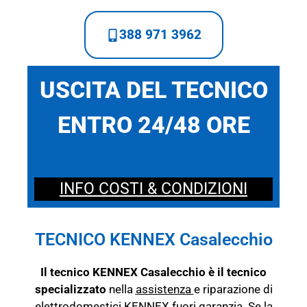
388 971 3962
USCITA DEL TECNICO
ENTRO 24/48 ORE
INFO COSTI & CONDIZIONI
TECNICO KENNEX Casalecchio
Il tecnico KENNEX Casalecchio è il tecnico
specializzato
nella
assistenza
e riparazione di
elettrodomestici KENNEX fuori garanzia. Se la