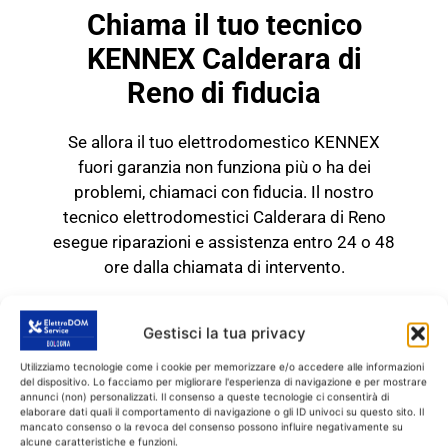
Chiama il tuo tecnico
KENNEX Calderara di
Reno di fiducia
Se allora il tuo elettrodomestico KENNEX
fuori garanzia non funziona più o ha dei
problemi, chiamaci con fiducia. Il nostro
tecnico elettrodomestici Calderara di Reno
esegue riparazioni e assistenza entro 24 o 48
ore dalla chiamata di intervento.
TECNICO KENNEX
Calderara di Reno
Gestisci la tua privacy
RICAMBI CON GARANZIA DI
Utilizziamo tecnologie come i cookie per memorizzare e/o accedere alle informazioni
1 ANNO
del dispositivo. Lo facciamo per migliorare l'esperienza di navigazione e per mostrare
annunci (non) personalizzati. Il consenso a queste tecnologie ci consentirà di
elaborare dati quali il comportamento di navigazione o gli ID univoci su questo sito. Il
mancato consenso o la revoca del consenso possono influire negativamente su
Il tecnico KENNEX Calderara di
alcune caratteristiche e funzioni.