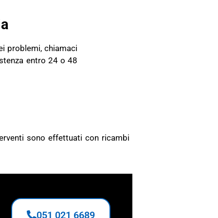
ia
ei problemi, chiamaci
istenza entro 24 o 48
O
nterventi sono effettuati con ricambi
051 021 6689