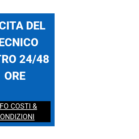
CITA DEL
ECNICO
RO 24/48
ORE
NFO COSTI &
ONDIZIONI