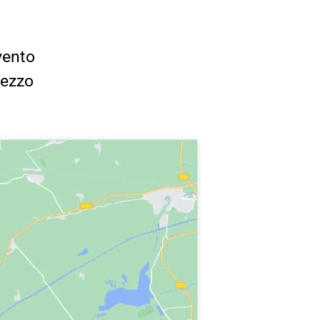
vento
rezzo