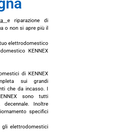
gna
za
e riparazione di
 o non si apre più il
l tuo elettrodomestico
trodomestico KENNEX
odomestici di KENNEX
ompleta sui grandi
ti che da incasso. I
 KENNEX sono tutti
 decennale. Inoltre
ornamento specifici
 gli elettrodomestici