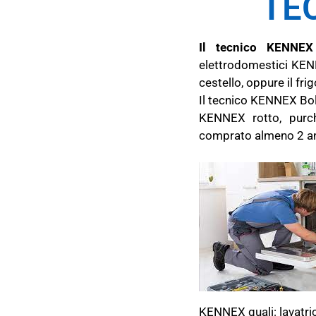
TE
Il tecnico KENNEX 
elettrodomestici KENN
cestello, oppure il fri
Il tecnico KENNEX Bolo
KENNEX rotto, purch
comprato almeno 2 anni
KENNEX quali: lavatrici,