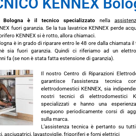
CNICO KENNEX Bolo
Bologna è il tecnico specializzato
nella
assisten
EX fuori garanzia. Se la tua lavatrice KENNEX perde acqua
gorifero KENNEX si è rotto, allora chiamaci.
gna è in grado di riparare entro le 48 ore dalla chiamata i
è sia fuori garanzia. Quindi ci riferiamo ad un elet
 fa (se non è stata fatta estensione di garanzia).
Il nostro Centro di Riparazioni Elettr
garantisce l’assistenza tecnica c
elettrodomestici KENNEX, sia indipenden
nostri tecnici di elettrodomestici
specializzati e hanno una esperienza
eseguono periodicamente corsi di aggi
sulla marca.
L’assistenza tecnica è pertanto su tutti
 asciugatrici, lavastoviglie, frigoriferi e forni elettrici