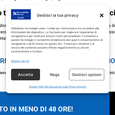
o tecnico KENNEX Bologna di fiduc
Gestisci la tua privacy
trodomestico KENNEX fuori garanzia non funziona più o ha d
Utilizziamo tecnologie come i cookie per memorizzare e/o accedere alle
o tecnico elettrodomestici Bologna esegue riparazioni e ass
informazioni del dispositivo. Lo facciamo per migliorare l'esperienza di
navigazione e per mostrare annunci (non) personalizzati. Il consenso a
intervento.
queste tecnologie ci consentirà di elaborare dati quali il comportamento di
navigazione o gli ID univoci su questo sito. Il mancato consenso o la
revoca del consenso possono influire negativamente su alcune
caratteristiche e funzioni.
TECNICO KENNEX Bologna
RICAMBI CON GARANZIA DI 1 ANN
Gestisci servizi
viene
SOLO
su prodotti KENNEX fuori garanzia.
Tutti gli i
Accetta
Nega
Gestisci opzioni
Cookie Policy
Dichiarazione sulla Privacy
Imprint
O IN MENO DI 48 ORE!