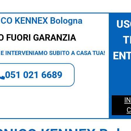
CO KENNEX Bologna
US
O FUORI GARANZIA
T
E INTERVENIAMO SUBITO A CASA TUA!
ENT
051 021 6689
I
C