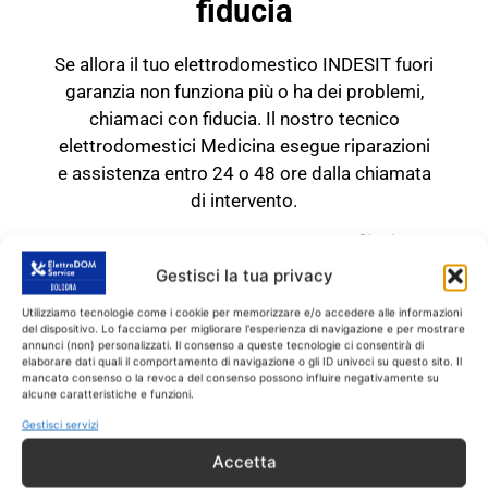
fiducia
Se allora il tuo elettrodomestico INDESIT fuori
garanzia non funziona più o ha dei problemi,
chiamaci con fiducia. Il nostro tecnico
elettrodomestici Medicina esegue riparazioni
e assistenza entro 24 o 48 ore dalla chiamata
di intervento.
TECNICO INDESIT Medicina
RICAMBI CON GARANZIA DI
Gestisci la tua privacy
1 ANNO
Utilizziamo tecnologie come i cookie per memorizzare e/o accedere alle informazioni
del dispositivo. Lo facciamo per migliorare l'esperienza di navigazione e per mostrare
annunci (non) personalizzati. Il consenso a queste tecnologie ci consentirà di
Il tecnico INDESIT
elaborare dati quali il comportamento di navigazione o gli ID univoci su questo sito. Il
mancato consenso o la revoca del consenso possono influire negativamente su
Medicina
interviene
SOLO
su prodotti
alcune caratteristiche e funzioni.
INDESIT fuori garanzia.
Tutti gli interventi
Gestisci servizi
sono effettuati con ricambi coperti da
Accetta
garanzia di 1 anno.