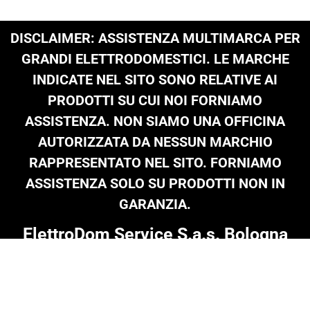
DISCLAIMER: ASSISTENZA MULTIMARCA PER
GRANDI ELETTRODOMESTICI. LE MARCHE
INDICATE NEL SITO SONO RELATIVE AI
PRODOTTI SU CUI NOI FORNIAMO
ASSISTENZA. NON SIAMO UNA OFFICINA
AUTORIZZATA DA NESSUN MARCHIO
RAPPRESENTATO NEL SITO. FORNIAMO
ASSISTENZA SOLO SU PRODOTTI NON IN
GARANZIA.
ElettroDom Service S.a.s. Bologna
Tel: 051 0216 689
|
infoelettrodom@libero.it
| P.Iva 03909801205 |
© Copyright 2024 on all texts & images
Termini e Condizioni
|
Informativa Privacy
|
Cookie Policy