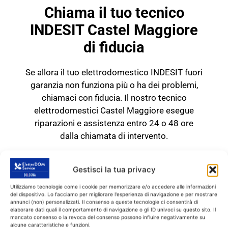
Chiama il tuo tecnico
INDESIT Castel Maggiore
di fiducia
Se allora il tuo elettrodomestico INDESIT fuori
garanzia non funziona più o ha dei problemi,
chiamaci con fiducia. Il nostro tecnico
elettrodomestici Castel Maggiore esegue
riparazioni e assistenza entro 24 o 48 ore
dalla chiamata di intervento.
TECNICO INDESIT Castel
Maggiore
Gestisci la tua privacy
RICAMBI CON GARANZIA DI
Utilizziamo tecnologie come i cookie per memorizzare e/o accedere alle informazioni
1 ANNO
del dispositivo. Lo facciamo per migliorare l'esperienza di navigazione e per mostrare
annunci (non) personalizzati. Il consenso a queste tecnologie ci consentirà di
elaborare dati quali il comportamento di navigazione o gli ID univoci su questo sito. Il
mancato consenso o la revoca del consenso possono influire negativamente su
Il tecnico INDESIT Castel
alcune caratteristiche e funzioni.