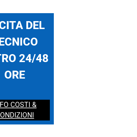
CITA DEL
ECNICO
RO 24/48
ORE
NFO COSTI &
ONDIZIONI