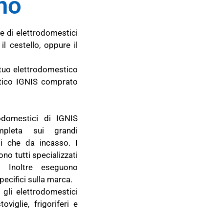
no
ne di elettrodomestici
l cestello, oppure il
l tuo elettrodomestico
stico IGNIS comprato
rodomestici di IGNIS
ompleta sui grandi
ti che da incasso. I
no tutti specializzati
 Inoltre eseguono
ecifici sulla marca.
 gli elettrodomestici
toviglie, frigoriferi e