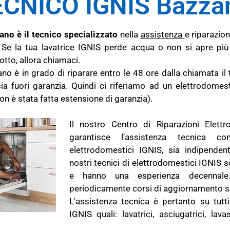
ECNICO IGNIS Bazza
ano è il tecnico specializzato
nella
assistenza
e riparazio
 Se la tua lavatrice IGNIS perde acqua o non si apre più i
rotto, allora chiamaci.
ano è in grado di riparare entro le 48 ore dalla chiamata i
sia fuori garanzia. Quindi ci riferiamo ad un elettrodome
on è stata fatta estensione di garanzia).
Il nostro Centro di Riparazioni Elett
garantisce l’assistenza tecnica c
elettrodomestici IGNIS, sia indipenden
nostri tecnici di elettrodomestici IGNIS so
e hanno una esperienza decennale.
periodicamente corsi di aggiornamento sp
L’assistenza tecnica è pertanto su tutti
IGNIS quali: lavatrici, asciugatrici, lavas