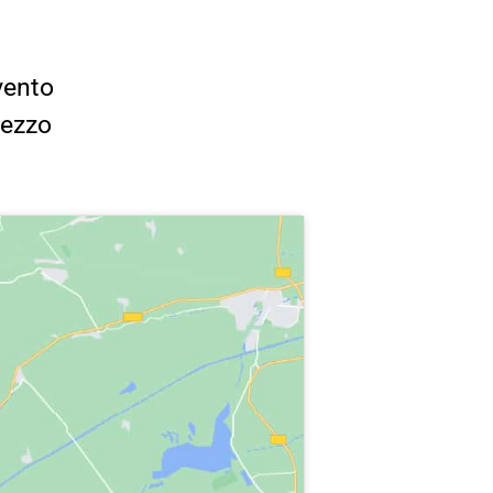
vento
rezzo