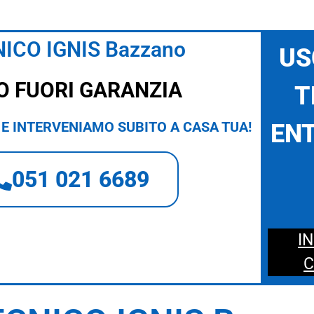
ICO IGNIS Bazzano
US
O FUORI GARANZIA
T
E INTERVENIAMO SUBITO A CASA TUA!
ENT
051 021 6689
I
C