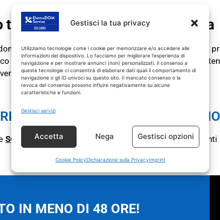
o tecnico IGNIS Bazzano di fiducia
Gestisci la tua privacy
rodomestico IGNIS fuori garanzia non funziona più o ha dei 
Utilizziamo tecnologie come i cookie per memorizzare e/o accedere alle
informazioni del dispositivo. Lo facciamo per migliorare l'esperienza di
cnico elettrodomestici Bazzano esegue riparazioni e assiste
navigazione e per mostrare annunci (non) personalizzati. Il consenso a
queste tecnologie ci consentirà di elaborare dati quali il comportamento di
rvento.
navigazione o gli ID univoci su questo sito. Il mancato consenso o la
revoca del consenso possono influire negativamente su alcune
caratteristiche e funzioni.
TECNICO IGNIS Bazzano
Gestisci servizi
RICAMBI CON GARANZIA DI 1 ANN
Accetta
Nega
Gestisci opzioni
ne
SOLO
su prodotti IGNIS fuori garanzia.
Tutti gli intervent
Cookie Policy
Dichiarazione sulla Privacy
Imprint
O IN MENO DI 48 ORE!