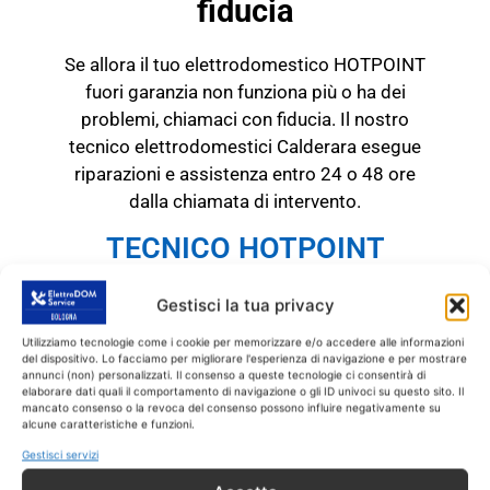
fiducia
Se allora il tuo elettrodomestico HOTPOINT
fuori garanzia non funziona più o ha dei
problemi, chiamaci con fiducia. Il nostro
tecnico elettrodomestici Calderara esegue
riparazioni e assistenza entro 24 o 48 ore
dalla chiamata di intervento.
TECNICO HOTPOINT
Calderara
RICAMBI CON GARANZIA DI
Gestisci la tua privacy
1 ANNO
Utilizziamo tecnologie come i cookie per memorizzare e/o accedere alle informazioni
del dispositivo. Lo facciamo per migliorare l'esperienza di navigazione e per mostrare
annunci (non) personalizzati. Il consenso a queste tecnologie ci consentirà di
Il tecnico HOTPOINT
elaborare dati quali il comportamento di navigazione o gli ID univoci su questo sito. Il
mancato consenso o la revoca del consenso possono influire negativamente su
Calderara
interviene
SOLO
su prodotti
alcune caratteristiche e funzioni.
HOTPOINT fuori garanzia.
Tutti gli interventi
Gestisci servizi
sono effettuati con ricambi coperti da