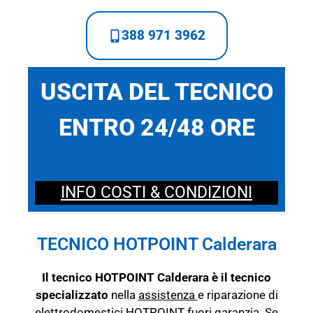
388 971 3962
USCITA DEL TECNICO
ENTRO 24/48 ORE
INFO COSTI & CONDIZIONI
TECNICO HOTPOINT Calderara
Il tecnico HOTPOINT Calderara è il tecnico
specializzato
nella
assistenza
e riparazione di
elettrodomestici HOTPOINT fuori garanzia. Se