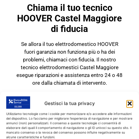
Chiama il tuo tecnico
HOOVER Castel Maggiore
di fiducia
Se allora il tuo elettrodomestico HOOVER
fuori garanzia non funziona più o ha dei
problemi, chiamaci con fiducia. Il nostro
tecnico elettrodomestici Castel Maggiore
esegue riparazioni e assistenza entro 24 o 48
ore dalla chiamata di intervento.
TECNICO HOOVER Castel
Maggiore
Gestisci la tua privacy
RICAMBI CON GARANZIA DI
Utilizziamo tecnologie come i cookie per memorizzare e/o accedere alle informazioni
1 ANNO
del dispositivo. Lo facciamo per migliorare l'esperienza di navigazione e per mostrare
annunci (non) personalizzati. Il consenso a queste tecnologie ci consentirà di
elaborare dati quali il comportamento di navigazione o gli ID univoci su questo sito. Il
mancato consenso o la revoca del consenso possono influire negativamente su
Il tecnico HOOVER Castel
alcune caratteristiche e funzioni.