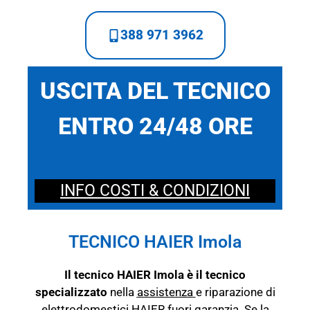
388 971 3962
USCITA DEL TECNICO
ENTRO 24/48 ORE
INFO COSTI & CONDIZIONI
TECNICO HAIER Imola
Il tecnico HAIER Imola è il tecnico
specializzato
nella
assistenza
e riparazione di
elettrodomestici HAIER fuori garanzia. Se la