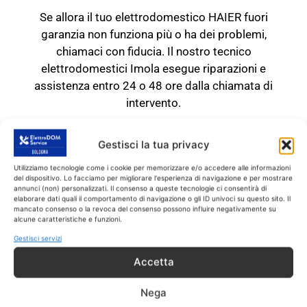
Se allora il tuo elettrodomestico HAIER fuori
garanzia non funziona più o ha dei problemi,
chiamaci con fiducia. Il nostro tecnico
elettrodomestici Imola esegue riparazioni e
assistenza entro 24 o 48 ore dalla chiamata di
intervento.
TECNICO HAIER Imola
Gestisci la tua privacy
RICAMBI CON GARANZIA DI
1 ANNO
Utilizziamo tecnologie come i cookie per memorizzare e/o accedere alle informazioni
del dispositivo. Lo facciamo per migliorare l'esperienza di navigazione e per mostrare
annunci (non) personalizzati. Il consenso a queste tecnologie ci consentirà di
Il tecnico HAIER Imola
interviene
SOLO
su
elaborare dati quali il comportamento di navigazione o gli ID univoci su questo sito. Il
mancato consenso o la revoca del consenso possono influire negativamente su
prodotti HAIER fuori garanzia.
Tutti gli
alcune caratteristiche e funzioni.
interventi sono effettuati con ricambi coperti
Gestisci servizi
da garanzia di 1 anno.
Accetta
Nega