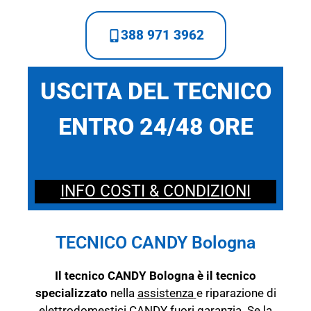
388 971 3962
USCITA DEL TECNICO
ENTRO 24/48 ORE
INFO COSTI & CONDIZIONI
TECNICO CANDY Bologna
Il tecnico CANDY Bologna è il tecnico
specializzato
nella
assistenza
e riparazione di
elettrodomestici CANDY fuori garanzia. Se la