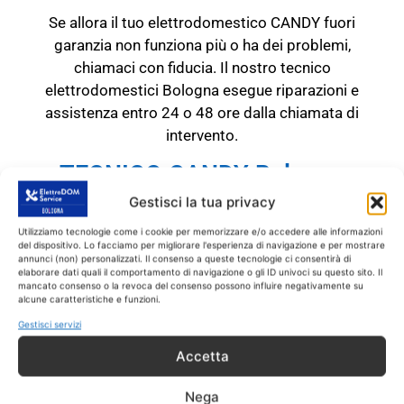
Se allora il tuo elettrodomestico CANDY fuori
garanzia non funziona più o ha dei problemi,
chiamaci con fiducia. Il nostro tecnico
elettrodomestici Bologna esegue riparazioni e
assistenza entro 24 o 48 ore dalla chiamata di
intervento.
TECNICO CANDY Bologna
RICAMBI CON GARANZIA DI
Gestisci la tua privacy
1 ANNO
Utilizziamo tecnologie come i cookie per memorizzare e/o accedere alle informazioni
del dispositivo. Lo facciamo per migliorare l'esperienza di navigazione e per mostrare
annunci (non) personalizzati. Il consenso a queste tecnologie ci consentirà di
Il tecnico CANDY Bologna
interviene
SOLO
su
elaborare dati quali il comportamento di navigazione o gli ID univoci su questo sito. Il
prodotti CANDY fuori garanzia.
Tutti gli
mancato consenso o la revoca del consenso possono influire negativamente su
alcune caratteristiche e funzioni.
interventi sono effettuati con ricambi coperti
Gestisci servizi
da garanzia di 1 anno.
Accetta
Nega