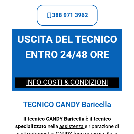
388 971 3962
USCITA DEL TECNICO
ENTRO 24/48 ORE
INFO COSTI & CONDIZIONI
TECNICO CANDY Baricella
Il tecnico CANDY Baricella è il tecnico
specializzato
nella
assistenza
e riparazione di
elettrodomestici CANDY fuori garanzia. Se la