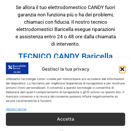
Se allora il tuo elettrodomestico CANDY fuori
garanzia non funziona più o ha dei problemi,
chiamaci con fiducia. Il nostro tecnico
elettrodomestici Baricella esegue riparazioni
e assistenza entro 24 o 48 ore dalla chiamata
di intervento.
TECNICO CANDY Baricella
RICAMBI CON GARANZIA DI
Gestisci la tua privacy
1 ANNO
Utilizziamo tecnologie come i cookie per memorizzare e/o accedere alle informazioni
del dispositivo. Lo facciamo per migliorare l'esperienza di navigazione e per mostrare
Il tecnico CANDY
annunci (non) personalizzati. Il consenso a queste tecnologie ci consentirà di
Baricella
interviene
SOLO
su prodotti CANDY
elaborare dati quali il comportamento di navigazione o gli ID univoci su questo sito. Il
mancato consenso o la revoca del consenso possono influire negativamente su
fuori garanzia.
Tutti gli interventi sono
alcune caratteristiche e funzioni.
effettuati con ricambi coperti da garanzia di 1
Gestisci servizi
anno.
Accetta