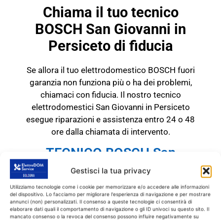
Chiama il tuo tecnico
BOSCH San Giovanni in
Persiceto di fiducia
Se allora il tuo elettrodomestico BOSCH fuori
garanzia non funziona più o ha dei problemi,
chiamaci con fiducia. Il nostro tecnico
elettrodomestici San Giovanni in Persiceto
esegue riparazioni e assistenza entro 24 o 48
ore dalla chiamata di intervento.
TECNICO BOSCH San
Giovanni in Persiceto
Gestisci la tua privacy
RICAMBI CON GARANZIA DI
Utilizziamo tecnologie come i cookie per memorizzare e/o accedere alle informazioni
1 ANNO
del dispositivo. Lo facciamo per migliorare l'esperienza di navigazione e per mostrare
annunci (non) personalizzati. Il consenso a queste tecnologie ci consentirà di
elaborare dati quali il comportamento di navigazione o gli ID univoci su questo sito. Il
Il tecnico BOSCH San Giovanni in
mancato consenso o la revoca del consenso possono influire negativamente su