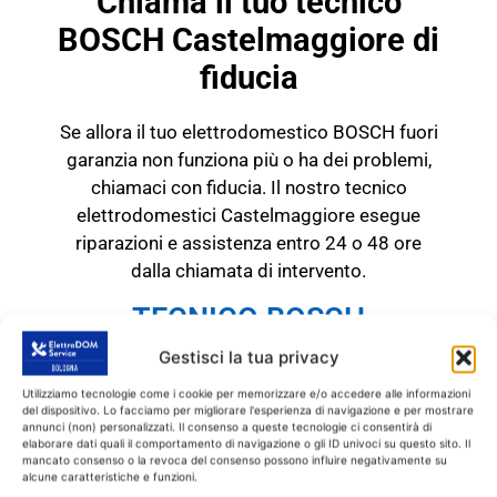
Chiama il tuo tecnico
BOSCH Castelmaggiore di
fiducia
Se allora il tuo elettrodomestico BOSCH fuori
garanzia non funziona più o ha dei problemi,
chiamaci con fiducia. Il nostro tecnico
elettrodomestici Castelmaggiore esegue
riparazioni e assistenza entro 24 o 48 ore
dalla chiamata di intervento.
TECNICO BOSCH
Castelmaggiore
Gestisci la tua privacy
RICAMBI CON GARANZIA DI
Utilizziamo tecnologie come i cookie per memorizzare e/o accedere alle informazioni
1 ANNO
del dispositivo. Lo facciamo per migliorare l'esperienza di navigazione e per mostrare
annunci (non) personalizzati. Il consenso a queste tecnologie ci consentirà di
elaborare dati quali il comportamento di navigazione o gli ID univoci su questo sito. Il
Il tecnico BOSCH
mancato consenso o la revoca del consenso possono influire negativamente su
alcune caratteristiche e funzioni.
Castelmaggiore
interviene
SOLO
su prodotti