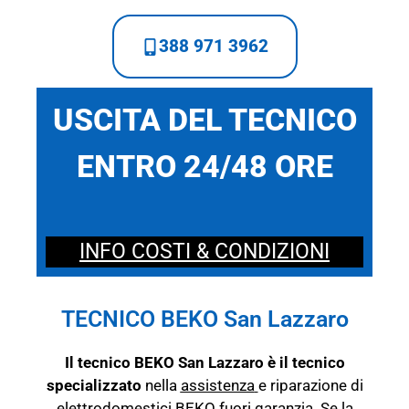
388 971 3962
USCITA DEL TECNICO
ENTRO 24/48 ORE
INFO COSTI & CONDIZIONI
TECNICO BEKO San Lazzaro
Il tecnico BEKO San Lazzaro è il tecnico
specializzato
nella
assistenza
e riparazione di
elettrodomestici BEKO fuori garanzia. Se la