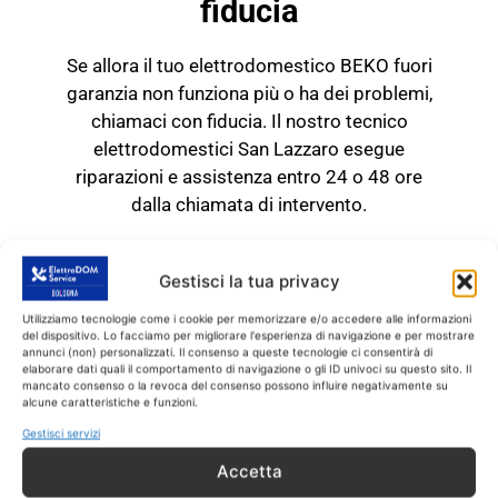
fiducia
Se allora il tuo elettrodomestico BEKO fuori
garanzia non funziona più o ha dei problemi,
chiamaci con fiducia. Il nostro tecnico
elettrodomestici San Lazzaro esegue
riparazioni e assistenza entro 24 o 48 ore
dalla chiamata di intervento.
TECNICO BEKO San Lazzaro
RICAMBI CON GARANZIA DI
Gestisci la tua privacy
1 ANNO
Utilizziamo tecnologie come i cookie per memorizzare e/o accedere alle informazioni
del dispositivo. Lo facciamo per migliorare l'esperienza di navigazione e per mostrare
annunci (non) personalizzati. Il consenso a queste tecnologie ci consentirà di
Il tecnico BEKO San
elaborare dati quali il comportamento di navigazione o gli ID univoci su questo sito. Il
mancato consenso o la revoca del consenso possono influire negativamente su
Lazzaro
interviene
SOLO
su prodotti BEKO
alcune caratteristiche e funzioni.
fuori garanzia.
Tutti gli interventi sono
Gestisci servizi
effettuati con ricambi coperti da garanzia di 1
Accetta
anno.