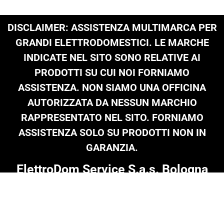
DISCLAIMER: ASSISTENZA MULTIMARCA PER
GRANDI ELETTRODOMESTICI. LE MARCHE
INDICATE NEL SITO SONO RELATIVE AI
PRODOTTI SU CUI NOI FORNIAMO
ASSISTENZA. NON SIAMO UNA OFFICINA
AUTORIZZATA DA NESSUN MARCHIO
RAPPRESENTATO NEL SITO. FORNIAMO
ASSISTENZA SOLO SU PRODOTTI NON IN
GARANZIA.
ElettroDom Service S.a.s. Bologna
Tel: 051 0216 689
|
infoelettrodom@libero.it
| P.Iva 03909801205 |
© Copyright 2024 on all texts & images
Termini e Condizioni
|
Informativa Privacy
|
Cookie Policy