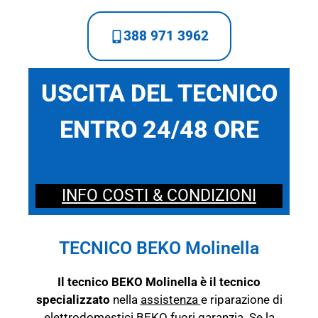
388 971 3962
USCITA DEL TECNICO
ENTRO 24/48 ORE
INFO COSTI & CONDIZIONI
TECNICO BEKO Molinella
Il tecnico BEKO Molinella è il tecnico
specializzato
nella
assistenza
e riparazione di
elettrodomestici BEKO fuori garanzia. Se la