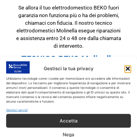
Se allora il tuo elettrodomestico BEKO fuori
garanzia non funziona più o ha dei problemi,
chiamaci con fiducia. Il nostro tecnico
elettrodomestici Molinella esegue riparazioni
e assistenza entro 24 o 48 ore dalla chiamata
di intervento.
TECNICO BEKO Molinella
RICAMBI CON GARANZIA DI
Gestisci la tua privacy
1 ANNO
Utilizziamo tecnologie come i cookie per memorizzare e/o accedere alle informazioni
del dispositivo. Lo facciamo per migliorare l'esperienza di navigazione e per mostrare
annunci (non) personalizzati. Il consenso a queste tecnologie ci consentirà di
Il tecnico BEKO Molinella
interviene
SOLO
su
elaborare dati quali il comportamento di navigazione o gli ID univoci su questo sito. Il
prodotti BEKO fuori garanzia.
Tutti gli
mancato consenso o la revoca del consenso possono influire negativamente su
alcune caratteristiche e funzioni.
interventi sono effettuati con ricambi coperti
Gestisci servizi
da garanzia di 1 anno.
Accetta
Nega