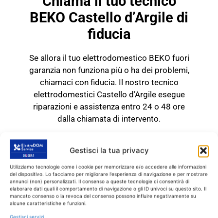
Chiama il tuo tecnico
BEKO Castello d’Argile di
fiducia
Se allora il tuo elettrodomestico BEKO fuori
garanzia non funziona più o ha dei problemi,
chiamaci con fiducia. Il nostro tecnico
elettrodomestici Castello d’Argile esegue
riparazioni e assistenza entro 24 o 48 ore
dalla chiamata di intervento.
TECNICO BEKO Castello
d'Argile
Gestisci la tua privacy
RICAMBI CON GARANZIA DI
Utilizziamo tecnologie come i cookie per memorizzare e/o accedere alle informazioni
del dispositivo. Lo facciamo per migliorare l'esperienza di navigazione e per mostrare
1 ANNO
annunci (non) personalizzati. Il consenso a queste tecnologie ci consentirà di
elaborare dati quali il comportamento di navigazione o gli ID univoci su questo sito. Il
mancato consenso o la revoca del consenso possono influire negativamente su
Il tecnico BEKO Castello
alcune caratteristiche e funzioni.
d’Argile
interviene
SOLO
su prodotti BEKO
Gestisci servizi