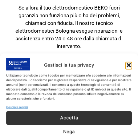
Se allora il tuo elettrodomestico BEKO fuori
garanzia non funziona più o ha dei problemi,
chiamaci con fiducia. Il nostro tecnico
elettrodomestici Bologna esegue riparazioni e
assistenza entro 24 o 48 ore dalla chiamata di
intervento.
TECNICO BEKO Bologna
Gestisci la tua privacy
RICAMBI CON GARANZIA DI
1 ANNO
Utilizziamo tecnologie come i cookie per memorizzare e/o accedere alle informazioni
del dispositivo. Lo facciamo per migliorare l'esperienza di navigazione e per mostrare
annunci (non) personalizzati. Il consenso a queste tecnologie ci consentirà di
Il tecnico BEKO Bologna
interviene
SOLO
su
elaborare dati quali il comportamento di navigazione o gli ID univoci su questo sito. Il
mancato consenso o la revoca del consenso possono influire negativamente su
prodotti BEKO fuori garanzia.
Tutti gli
alcune caratteristiche e funzioni.
interventi sono effettuati con ricambi coperti
Gestisci servizi
da garanzia di 1 anno.
Accetta
Nega