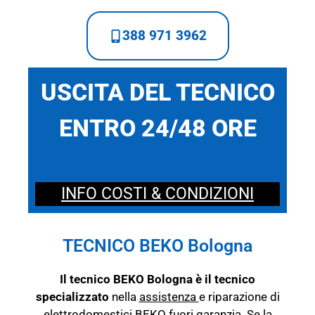
388 971 3962
USCITA DEL TECNICO
ENTRO 24/48 ORE
INFO COSTI & CONDIZIONI
TECNICO BEKO Bologna
Il tecnico BEKO Bologna è il tecnico
specializzato
nella
assistenza
e riparazione di
elettrodomestici BEKO fuori garanzia. Se la