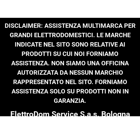
DISCLAIMER: ASSISTENZA MULTIMARCA PER
GRANDI ELETTRODOMESTICI. LE MARCHE
INDICATE NEL SITO SONO RELATIVE AI
PRODOTTI SU CUI NOI FORNIAMO
ASSISTENZA. NON SIAMO UNA OFFICINA
AUTORIZZATA DA NESSUN MARCHIO
RAPPRESENTATO NEL SITO. FORNIAMO
ASSISTENZA SOLO SU PRODOTTI NON IN
GARANZIA.
ElettroDom Service S.a.s. Bologna
Tel: 051 0216 689
|
infoelettrodom@libero.it
| P.Iva 03909801205 |
© Copyright 2024 on all texts & images
Termini e Condizioni
|
Informativa Privacy
|
Cookie Policy