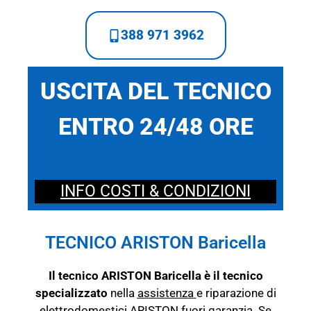
388 971 3962
USCITA DEL TECNICO
ENTRO 24/48 ORE
INFO COSTI & CONDIZIONI
TECNICO ARISTON Baricella
Il tecnico ARISTON Baricella è il tecnico
specializzato
nella
assistenza
e riparazione di
elettrodomestici ARISTON fuori garanzia. Se