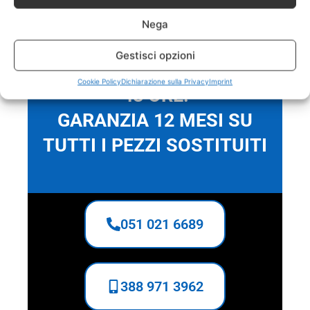
garanzia di 1 anno.
Nega
Gestisci opzioni
INTERVENTO IN MENO DI
Cookie Policy
Dichiarazione sulla Privacy
Imprint
48 ORE!
GARANZIA 12 MESI SU
TUTTI I PEZZI SOSTITUITI
051 021 6689
388 971 3962