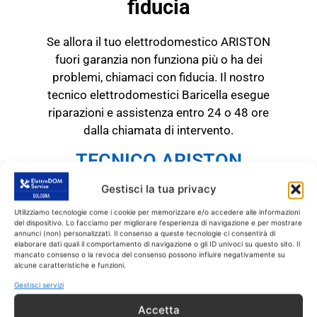
fiducia
Se allora il tuo elettrodomestico ARISTON
fuori garanzia non funziona più o ha dei
problemi, chiamaci con fiducia. Il nostro
tecnico elettrodomestici Baricella esegue
riparazioni e assistenza entro 24 o 48 ore
dalla chiamata di intervento.
TECNICO ARISTON
Baricella
Gestisci la tua privacy
RICAMBI CON GARANZIA DI
1 ANNO
Utilizziamo tecnologie come i cookie per memorizzare e/o accedere alle informazioni
del dispositivo. Lo facciamo per migliorare l'esperienza di navigazione e per mostrare
annunci (non) personalizzati. Il consenso a queste tecnologie ci consentirà di
elaborare dati quali il comportamento di navigazione o gli ID univoci su questo sito. Il
Il tecnico ARISTON
mancato consenso o la revoca del consenso possono influire negativamente su
alcune caratteristiche e funzioni.
Baricella
interviene
SOLO
su prodotti
ARISTON fuori garanzia.
Tutti gli interventi
Gestisci servizi
sono effettuati con ricambi coperti da
Accetta