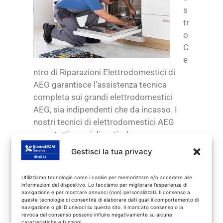
s
tr
o
C
e
ntro di Riparazioni Elettrodomestici di
AEG garantisce l’assistenza tecnica
completa sui grandi elettrodomestici
AEG, sia indipendenti che da incasso. I
nostri tecnici di elettrodomestici AEG
sono tutti specializzati e hanno una
esperienza decennale. Inoltre eseguono
Gestisci la tua privacy
periodicamente corsi di aggiornamento
specifici sulla marca.
Utilizziamo tecnologie come i cookie per memorizzare e/o accedere alle
L’assistenza tecnica è pertanto su tutti gli
informazioni del dispositivo. Lo facciamo per migliorare l'esperienza di
navigazione e per mostrare annunci (non) personalizzati. Il consenso a
elettrodomestici AEG quali: lavatrici,
queste tecnologie ci consentirà di elaborare dati quali il comportamento di
navigazione o gli ID univoci su questo sito. Il mancato consenso o la
asciugatrici, lavastoviglie, frigoriferi e
revoca del consenso possono influire negativamente su alcune
forni elettrici
caratteristiche e funzioni.