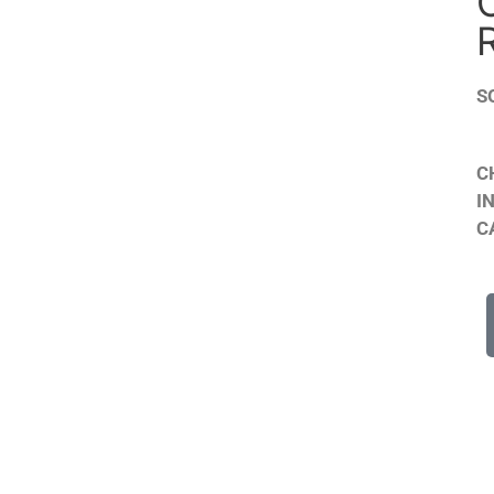
S
C
I
C