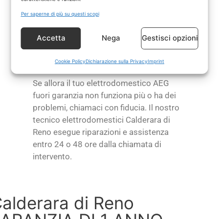
Per saperne di più su questi scopi
Chiama il tuo tecnico
Accetta
Nega
Gestisci opzioni
AEG Calderara di Reno
di fiducia
Cookie Policy
Dichiarazione sulla Privacy
Imprint
Se allora il tuo elettrodomestico AEG
fuori garanzia non funziona più o ha dei
problemi, chiamaci con fiducia. Il nostro
tecnico elettrodomestici Calderara di
Reno esegue riparazioni e assistenza
entro 24 o 48 ore dalla chiamata di
intervento.
lderara di Reno