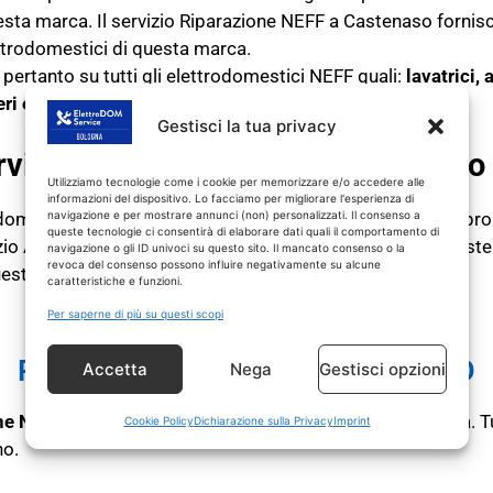
ta marca. Il servizio Riparazione NEFF a Castenaso fornisc
lettrodomestici di questa marca.
 pertanto su tutti gli elettrodomestici NEFF quali:
lavatrici, 
eri e
forni elettrici
Gestisci la tua privacy
rvizio Assistenza NEFF Castenaso d
Utilizziamo tecnologie come i cookie per memorizzare e/o accedere alle
informazioni del dispositivo. Lo facciamo per migliorare l'esperienza di
rodomestico NEFF fuori garanzia non funziona più o ha dei pr
navigazione e per mostrare annunci (non) personalizzati. Il consenso a
queste tecnologie ci consentirà di elaborare dati quali il comportamento di
vizio Assistenza NEFF Castenaso esegue riparazioni e assisten
navigazione o gli ID univoci su questo sito. Il mancato consenso o la
revoca del consenso possono influire negativamente su alcune
uesta marca.
caratteristiche e funzioni.
Per saperne di più su questi scopi
RIPARAZIONE NEFF Castenaso
RICAMBI CON GARANZIA 1 ANNO
Accetta
Nega
Gestisci opzioni
one NEFF Castenaso
SOLO
su prodotti NEFF fuori garanzia.
T
Cookie Policy
Dichiarazione sulla Privacy
Imprint
no.