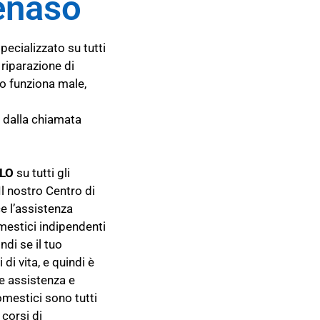
enaso
pecializzato su tutti
 riparazione di
 o funziona male,
e dalla chiamata
LO
su tutti gli
l nostro Centro di
e l’assistenza
mestici indipendenti
di se il tuo
di vita, e quindi è
re assistenza e
domestici sono tutti
corsi di