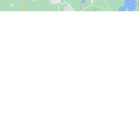
 NEFF Castenaso, la riparazione NEFF Castenaso, forniamo riparazione NEFF Castenaso, elettrodomestici riparazione NEFF Ca
astenaso, chiama riparazione NEFF Castenaso, intervento di riparazioneNEFF Castenaso, riparazione-NEFF-Castenaso, chiama il
azione NEFF Castenaso, pronto intervento riparazione NEFF Castenaso, la riparazione NEFF Castenaso per elettrodomestici fuor
R GRANDI ELETTRODOMESTICI. LE MARCHE IND
AMO ASSISTENZA. NON SIAMO UNA OFFICINA AU
 FORNIAMO ASSISTENZA SOLO SU PRODOTTI NO