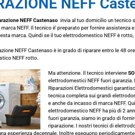
RAZIONE NEFF Cast
iparazione NEFF Castenaso
invia al tuo domicilio un tecnico s
i marca NEFF. Il tecnico è’ preparato per fornire assistenza e
esta marca. Quindi se il tuo elettrodomestico NEFF è rotto,
parazione NEFF Castenaso è in grado di riparare entro le 48 or
stico NEFF rotto.
Ma attenzione. Il tecnico interviene
SO
elettrodomestici NEFF fuori garanzia. I
Riparazioni Elettrodomestici garantisc
tecnica completa sui grandi elettrodo
e anche da incasso di marca NEFF. Quin
elettrodomestico NEFF ha più di 2 anni 
fuori garanzia, siamo in grado di forni
riparazione. I nostri tecnici di elettro
 una esperienza decennale. Inoltre eseguono periodicamente 