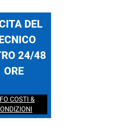
CITA DEL
ECNICO
RO 24/48
ORE
NFO COSTI &
ONDIZIONI