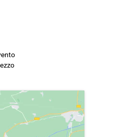
vento
rezzo