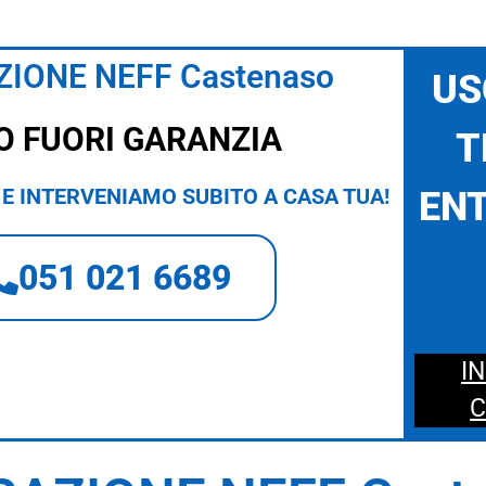
ZIONE NEFF Castenaso
US
O FUORI GARANZIA
T
E INTERVENIAMO SUBITO A CASA TUA!
ENT
051 021 6689
I
C