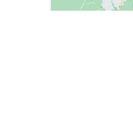
riparazione NEFF Castenaso, riparazione-NEFF-Castenaso, chiama riparazione
Castenaso elettrodomestici fuori garanzia, riparazione e riparazione NEFF C
tecnico di riparazione NEFF Castenaso, riparazione elettrodomestici e ripar
Castenaso, riparazione NEFF Castenaso
DISCLAIMER: ASSISTENZA MULTIMARCA PE
RELATIVE AI PRODOTTI SU CUI NOI FORNI
MARCHIO RAPPRESENTATO NEL SITO.