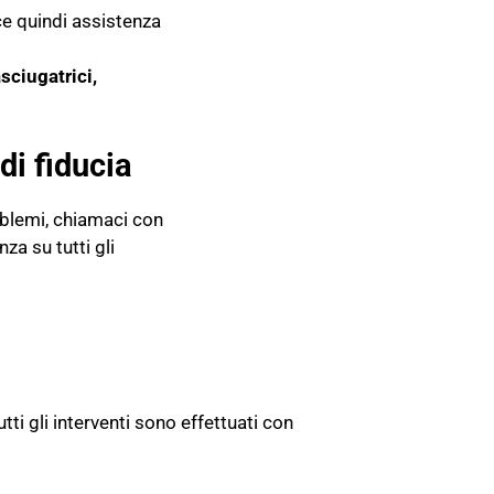
e quindi assistenza
asciugatrici,
i fiducia
oblemi, chiamaci con
za su tutti gli
utti gli interventi sono effettuati con