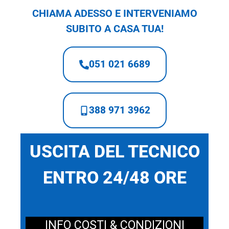
CHIAMA ADESSO E INTERVENIAMO
SUBITO A CASA TUA!
051 021 6689
388 971 3962
USCITA DEL TECNICO
ENTRO 24/48 ORE
INFO COSTI & CONDIZIONI