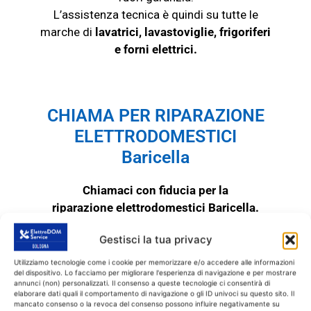
L’assistenza tecnica è quindi su tutte le
marche di
lavatrici, lavastoviglie, frigoriferi
e
forni elettrici
.
CHIAMA PER RIPARAZIONE
ELETTRODOMESTICI
Baricella
Chiamaci con fiducia per la
riparazione elettrodomestici Baricella.
Allora, se l’elettrodomestico fuori garanzia
Gestisci la tua privacy
non funziona più o ha dei problemi, chiamaci
con fiducia. Il nostro servizio di
Utilizziamo tecnologie come i cookie per memorizzare e/o accedere alle informazioni
del dispositivo. Lo facciamo per migliorare l'esperienza di navigazione e per mostrare
riparazione elettrodomestici Baricella
annunci (non) personalizzati. Il consenso a queste tecnologie ci consentirà di
fornisce assistenza ed esegue esegue
elaborare dati quali il comportamento di navigazione o gli ID univoci su questo sito. Il
mancato consenso o la revoca del consenso possono influire negativamente su