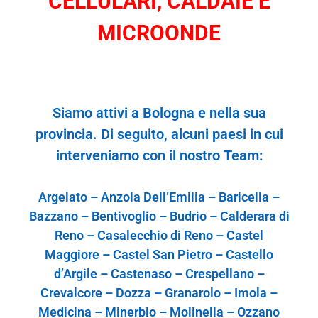
CELLULARI, CALDAIE E
MICROONDE
S
iamo
attivi
a Bologna e n
el
l
a
sua
p
r
o
vin
ci
a. Di
s
e
gu
i
to,
alcu
ni paesi
in c
ui
i
nterveniamo con il nostro Team:
Argelato – Anzola Dell’Emilia – Baricella –
Bazzano – Bentivoglio – Budrio – Calderara di
Reno – Casalecchio di Reno – Castel
Maggiore – Castel San Pietro – Castello
d’Argile – Castenaso – Crespellano –
Crevalcore – Dozza – Granarolo – Imola –
Medicina – Minerbio – Molinella – Ozzano