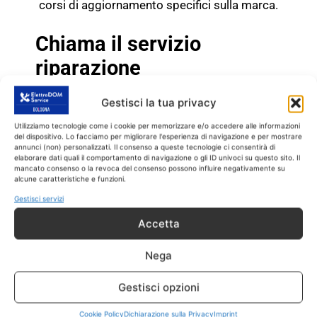
corsi di aggiornamento specifici sulla marca.
Chiama il servizio
riparazione
condizionatore Baricella
Gestisci la tua privacy
di fiducia
Utilizziamo tecnologie come i cookie per memorizzare e/o accedere alle informazioni
del dispositivo. Lo facciamo per migliorare l'esperienza di navigazione e per mostrare
annunci (non) personalizzati. Il consenso a queste tecnologie ci consentirà di
Se allora il tuo condizionatore di casa fuori
elaborare dati quali il comportamento di navigazione o gli ID univoci su questo sito. Il
garanzia non funziona più o ha dei problemi,
mancato consenso o la revoca del consenso possono influire negativamente su
alcune caratteristiche e funzioni.
chiamaci con fiducia. Il nostro servizio
Gestisci servizi
riparazione
condizionatore Baricella
esegue
riparazioni e assistenza entro 24 o 48 ore
Accetta
dalla chiamata di intervento.
Nega
RIPARAZIONE
CONDIZIONATORE Baricella
Gestisci opzioni
RICAMBI CON GARANZIA 1
Cookie Policy
Dichiarazione sulla Privacy
Imprint