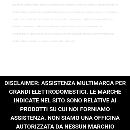
riparazione condizionatore Baricella, riparazione-condizionatore-Baricella, chiama il servizio riparazione
condizionatore Baricella, specializzati nella riparazione condizionatore Baricella, servizio di riparazione
condizionatore Baricella, riparazione elettrodomestici e riparazione condizionatore Baricella, pronto
intervento riparazione condizionatore Baricella, riparazione condizionatore Baricella per
elettrodomestici fuori garanzia, contatta riparazione condizionatore Baricella, contatto riparazione
condizionatore Baricella, riparazione condizionatore Baricella
DISCLAIMER: ASSISTENZA MULTIMARCA PER
GRANDI ELETTRODOMESTICI. LE MARCHE
INDICATE NEL SITO SONO RELATIVE AI
PRODOTTI SU CUI NOI FORNIAMO
ASSISTENZA. NON SIAMO UNA OFFICINA
AUTORIZZATA DA NESSUN MARCHIO