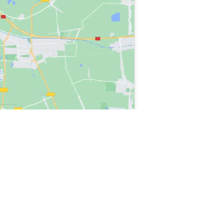
milia, forniamo riparazione condizionatore Anzola Dell’Emilia, riparazione
ndizionatore Anzola Dell’Emilia, chiama riparazione condizionatore Anzola
arazione condizionatore Anzola Dell’Emilia, servizio di riparazione
Anzola Dell’Emilia per elettrodomestici fuori garanzia, contatta riparazione