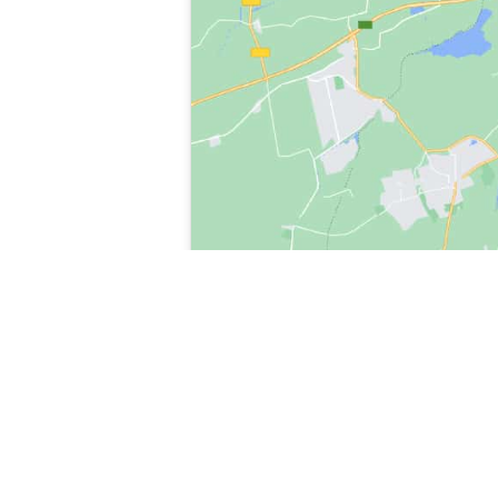
riparazione condizionatore Anzola Dell’Emilia, riparazione-condizionatore-Anzo
condizionatore Anzola Dell’Emilia, chiama il servizio riparazione condizionato
Dell’Emilia, intervento di riparazione condizionatore Anzola Dell’Emilia, ripara
condizionatore Anzola Dell’Emilia, riparazione elettrodomestici e riparazione 
condizionatore Anzola Dell’Emilia, contatto riparazione condizionatore Anzola