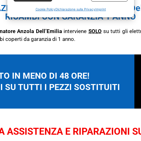
ZIONE CONDIZIONATORE Anzola Dell
Cookie Policy
Dichiarazione sulla Privacy
Imprint
RICAMBI CON GARANZIA 1 ANNO
onatore Anzola Dell’Emilia
interviene
SOLO
su tutti gli ele
bi coperti da garanzia di 1 anno.
O IN MENO DI 48 ORE!
 SU TUTTI I PEZZI SOSTITUITI
 ASSISTENZA E RIPARAZIONI SU