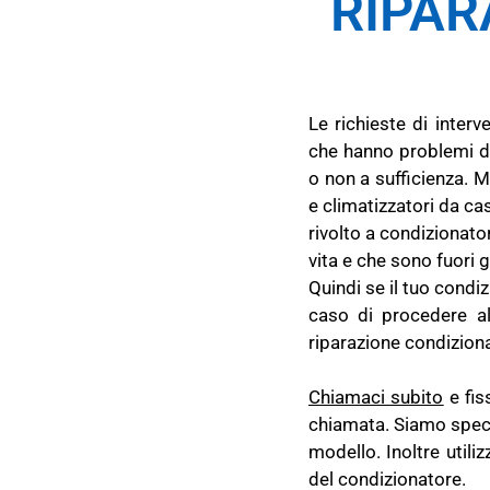
RIPAR
Le richieste di inter
che hanno problemi di
o non a sufficienza. M
e climatizzatori da cas
rivolto a condizionat
vita e che sono fuori g
Quindi se il tuo condi
caso di procedere all
riparazione condiziona
Chiamaci subito
e fis
chiamata. Siamo speci
modello. Inoltre utili
del condizionatore.