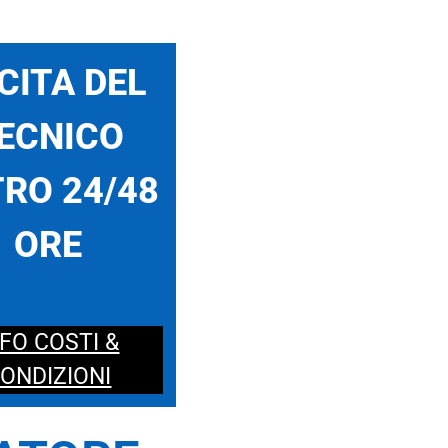
CITA DEL
ECNICO
RO 24/48
ORE
NFO COSTI &
ONDIZIONI