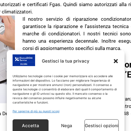
torizzati e certificati Fgas. Quindi siamo autorizzati alla r
 climatizzatori.
Il nostro servizio di riparazione condizionato
garantisce la riparazione e l’assistenza tecnica
marche di condizionatori. I nostri tecnici sono 
hanno una esperienza decennale. Inoltre eseg
corsi di aggiornamento specifici sulla marca.
Gestisci la tua privacy
Chiama il servizio riparazio
condizionatore Anzola Dell’E
Utilizziamo tecnologie come i cookie per memorizzare e/o accedere alle
informazioni del dispositivo. Lo facciamo per migliorare l'esperienza di
fiducia
navigazione e per mostrare annunci (non) personalizzati. Il consenso a
queste tecnologie ci consentirà di elaborare dati quali il comportamento di
navigazione o gli ID univoci su questo sito. Il mancato consenso o la
Se allora il tuo condizionatore di casa fuori garan
revoca del consenso possono influire negativamente su alcune
caratteristiche e funzioni.
ha dei problemi, chiamaci con fiducia. Il nostro
Per saperne di più su questi scopi
 Dell’Emilia
esegue riparazioni e assistenza entro 24 o 48 
Accetta
Nega
Gestisci opzioni