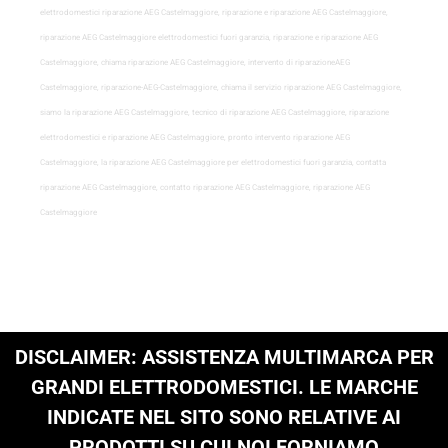
elettrodomestici riparazione AEG Castelmaggiore, riparazione e riparazione AEG Castelmaggiore,
riparazione AEG Castelmaggiore elettrodomestici fuori garanzia, riparazione e riparazione AEG
Castelmaggiore, chiama riparazione AEG Castelmaggiore, intervento di riparazioneAEG
Castelmaggiore, riparazione-AEG-Castelmaggiore, chiama il servizio riparazione AEG Castelmaggiore,
siamo la riparazione AEG Castelmaggiore, tecnico di riparazione AEG Castelmaggiore, riparazione
elettrodomestici e riparazione AEG Castelmaggiore, pronto intervento riparazione AEG
Castelmaggiore, la riparazione AEG Castelmaggiore per elettrodomestici fuori garanzia, contatta
riparazione AEG Castelmaggiore, contatto riparazione AEG Castelmaggiore, riparazione AEG
Castelmaggiore
DISCLAIMER: ASSISTENZA MULTIMARCA PER
GRANDI ELETTRODOMESTICI. LE MARCHE
INDICATE NEL SITO SONO RELATIVE AI
PRODOTTI SU CUI NOI FORNIAMO