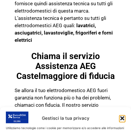
fornisce quindi assistenza tecnica su tutti gli
elettrodomestici di questa marca.
L’assistenza tecnica è pertanto su tutti gli
elettrodomestici AEG quali:
lavatrici,
asciugatrici, lavastoviglie, frigoriferi e
forni
elettrici
Chiama il servizio
Assistenza AEG
Castelmaggiore di fiducia
Se allora il tuo elettrodomestico AEG fuori
garanzia non funziona più o ha dei problemi,
chiamaci con fiducia. Il nostro servizio
Assistenza AEG Castelmaggiore esegue
Gestisci la tua privacy
riparazioni e assistenza su tutti gli
elettrodomestici di questa marca.
Utilizziamo tecnologie come i cookie per memorizzare e/o accedere alle informazioni