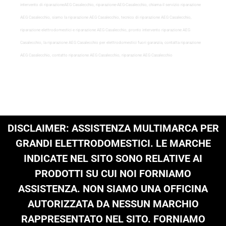
intervento di riparazioneAEG Casalecchio, riparazione-AEG-Casalecchio, chiama il servizio riparazione
AEG Casalecchio, siamo la riparazione AEG Casalecchio, tecnico di riparazione AEG Casalecchio,
riparazione elettrodomestici e riparazione AEG Casalecchio, pronto intervento riparazione AEG
Casalecchio, la riparazione AEG Casalecchio per elettrodomestici fuori garanzia, contatta riparazione
AEG Casalecchio, contatto riparazione AEG Casalecchio, riparazione AEG Casalecchio
DISCLAIMER: ASSISTENZA MULTIMARCA PER
GRANDI ELETTRODOMESTICI. LE MARCHE
INDICATE NEL SITO SONO RELATIVE AI
PRODOTTI SU CUI NOI FORNIAMO
ASSISTENZA. NON SIAMO UNA OFFICINA
AUTORIZZATA DA NESSUN MARCHIO
RAPPRESENTATO NEL SITO. FORNIAMO