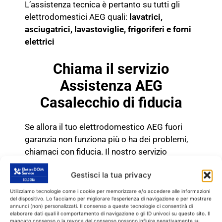
L’assistenza tecnica è pertanto su tutti gli
elettrodomestici AEG quali:
lavatrici,
asciugatrici, lavastoviglie, frigoriferi e
forni
elettrici
Chiama il servizio
Assistenza AEG
Casalecchio di fiducia
Se allora il tuo elettrodomestico AEG fuori
garanzia non funziona più o ha dei problemi,
chiamaci con fiducia. Il nostro servizio
Assistenza AEG Casalecchio esegue
Gestisci la tua privacy
riparazioni e assistenza su tutti gli
elettrodomestici di questa marca.
Utilizziamo tecnologie come i cookie per memorizzare e/o accedere alle informazioni
del dispositivo. Lo facciamo per migliorare l'esperienza di navigazione e per mostrare
RIPARAZIONE AEG
annunci (non) personalizzati. Il consenso a queste tecnologie ci consentirà di
elaborare dati quali il comportamento di navigazione o gli ID univoci su questo sito. Il
mancato consenso o la revoca del consenso possono influire negativamente su