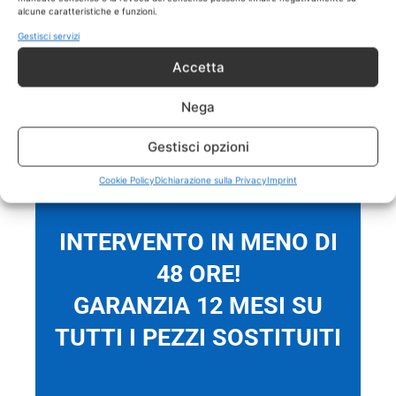
Casalecchio
alcune caratteristiche e funzioni.
RICAMBI CON GARANZIA 1
Gestisci servizi
ANNO
Accetta
Eseguiamo il
servizio di Riparazione AEG
Nega
Casalecchio
SOLO
su prodotti AEG fuori
garanzia.
Tutti gli interventi sono effettuati
Gestisci opzioni
con ricambi coperti da garanzia di 1 anno.
Cookie Policy
Dichiarazione sulla Privacy
Imprint
INTERVENTO IN MENO DI
48 ORE!
GARANZIA 12 MESI SU
TUTTI I PEZZI SOSTITUITI