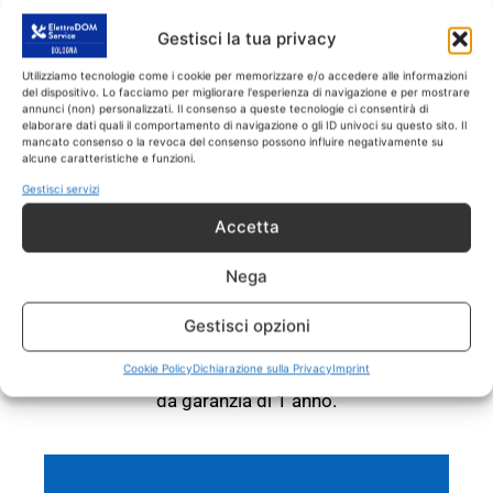
servizio di ricarica gas condizionatore Ozzano
Gestisci la tua privacy
Emilia esegue riparazioni e assistenza entro
24 o 48 ore dalla chiamata di intervento.
Utilizziamo tecnologie come i cookie per memorizzare e/o accedere alle informazioni
del dispositivo. Lo facciamo per migliorare l'esperienza di navigazione e per mostrare
annunci (non) personalizzati. Il consenso a queste tecnologie ci consentirà di
RICARICA GAS
elaborare dati quali il comportamento di navigazione o gli ID univoci su questo sito. Il
CONDIZIONATORE Ozzano
mancato consenso o la revoca del consenso possono influire negativamente su
alcune caratteristiche e funzioni.
Emilia
Gestisci servizi
RICAMBI CON GARANZIA DI
Accetta
1 ANNO
Nega
Il servizio di ricarica gas condizionatore
Ozzano Emilia
interviene
SOLO
su tutti gli
Gestisci opzioni
elettrodomestici fuori garanzia.
Tutti gli
Cookie Policy
Dichiarazione sulla Privacy
Imprint
interventi sono effettuati con ricambi coperti
da garanzia di 1 anno.