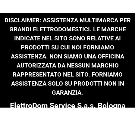
DISCLAIMER: ASSISTENZA MULTIMARCA PER
GRANDI ELETTRODOMESTICI. LE MARCHE
INDICATE NEL SITO SONO RELATIVE AI
PRODOTTI SU CUI NOI FORNIAMO
ASSISTENZA. NON SIAMO UNA OFFICINA
AUTORIZZATA DA NESSUN MARCHIO
RAPPRESENTATO NEL SITO. FORNIAMO
ASSISTENZA SOLO SU PRODOTTI NON IN
GARANZIA.
ElettroDom Service S.a.s. Bologna
Tel: 051 0216 689
|
infoelettrodom@libero.it
| P.Iva 03909801205 |
© Copyright 2024 on all texts & images
Termini e Condizioni
|
Informativa Privacy
|
Cookie Policy