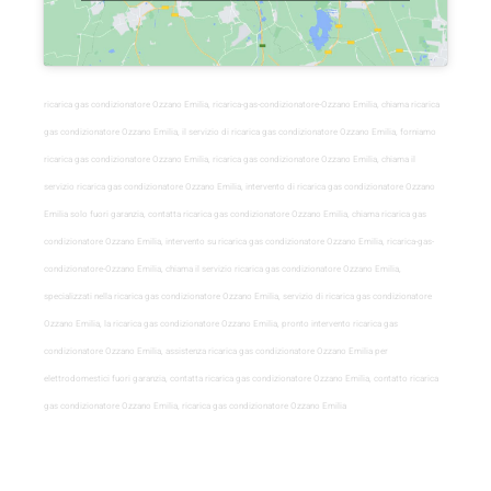
ricarica gas condizionatore Ozzano Emilia, ricarica-gas-condizionatore-Ozzano Emilia, chiama ricarica
gas condizionatore Ozzano Emilia, il servizio di ricarica gas condizionatore Ozzano Emilia, forniamo
ricarica gas condizionatore Ozzano Emilia, ricarica gas condizionatore Ozzano Emilia, chiama il
servizio ricarica gas condizionatore Ozzano Emilia, intervento di ricarica gas condizionatore Ozzano
Emilia solo fuori garanzia, contatta ricarica gas condizionatore Ozzano Emilia, chiama ricarica gas
condizionatore Ozzano Emilia, intervento su ricarica gas condizionatore Ozzano Emilia, ricarica-gas-
condizionatore-Ozzano Emilia, chiama il servizio ricarica gas condizionatore Ozzano Emilia,
specializzati nella ricarica gas condizionatore Ozzano Emilia, servizio di ricarica gas condizionatore
Ozzano Emilia, la ricarica gas condizionatore Ozzano Emilia, pronto intervento ricarica gas
condizionatore Ozzano Emilia, assistenza ricarica gas condizionatore Ozzano Emilia per
elettrodomestici fuori garanzia, contatta ricarica gas condizionatore Ozzano Emilia, contatto ricarica
gas condizionatore Ozzano Emilia, ricarica gas condizionatore Ozzano Emilia