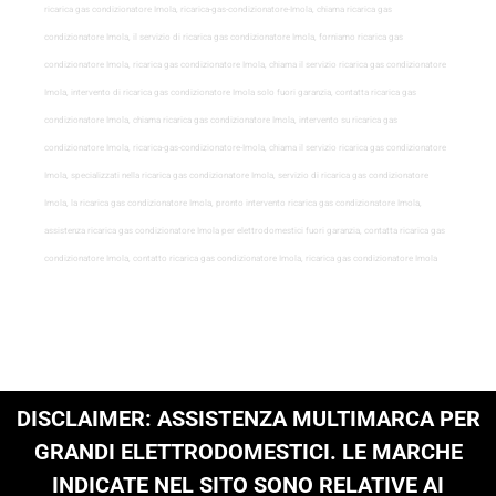
ricarica gas condizionatore Imola, ricarica-gas-condizionatore-Imola, chiama ricarica gas
condizionatore Imola, il servizio di ricarica gas condizionatore Imola, forniamo ricarica gas
condizionatore Imola, ricarica gas condizionatore Imola, chiama il servizio ricarica gas condizionatore
Imola, intervento di ricarica gas condizionatore Imola solo fuori garanzia, contatta ricarica gas
condizionatore Imola, chiama ricarica gas condizionatore Imola, intervento su ricarica gas
condizionatore Imola, ricarica-gas-condizionatore-Imola, chiama il servizio ricarica gas condizionatore
Imola, specializzati nella ricarica gas condizionatore Imola, servizio di ricarica gas condizionatore
Imola, la ricarica gas condizionatore Imola, pronto intervento ricarica gas condizionatore Imola,
assistenza ricarica gas condizionatore Imola per elettrodomestici fuori garanzia, contatta ricarica gas
condizionatore Imola, contatto ricarica gas condizionatore Imola, ricarica gas condizionatore Imola
DISCLAIMER: ASSISTENZA MULTIMARCA PER
GRANDI ELETTRODOMESTICI. LE MARCHE
INDICATE NEL SITO SONO RELATIVE AI