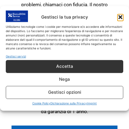
problemi, chiamaci con fiducia. Il nostro
servizio di ricarica gas condizionatore Castel
Gestisci la tua privacy
San Pietro esegue riparazioni e assistenza
entro 24 o 48 ore dalla chiamata di intervento.
Utilizziamo tecnologie come i cookie per memorizzare e/o accedere alle informazioni
del dispositivo. Lo facciamo per migliorare l'esperienza di navigazione e per mostrare
annunci (non) personalizzati. Il consenso a queste tecnologie ci consentirà di
RICARICA GAS
elaborare dati quali il comportamento di navigazione o gli ID univoci su questo sito. Il
CONDIZIONATORE Castel
mancato consenso o la revoca del consenso possono influire negativamente su
alcune caratteristiche e funzioni.
San Pietro
Gestisci servizi
RICAMBI CON GARANZIA DI
Accetta
1 ANNO
Nega
Il servizio di ricarica gas condizionatore
Castel San Pietro
interviene
SOLO
su tutti gli
Gestisci opzioni
elettrodomestici fuori garanzia.
Tutti gli
interventi sono effettuati con ricambi coperti
Cookie Policy
Dichiarazione sulla Privacy
Imprint
da garanzia di 1 anno.