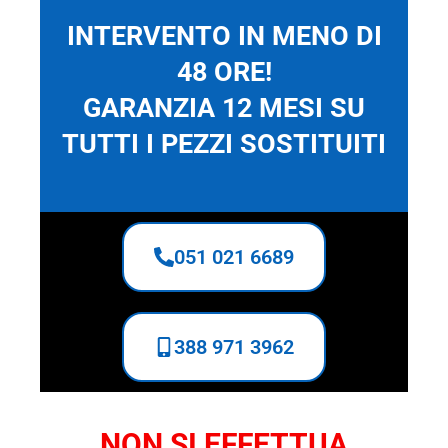
INTERVENTO IN MENO DI
48 ORE!
GARANZIA 12 MESI SU
TUTTI I PEZZI SOSTITUITI
051 021 6689
388 971 3962
NON SI EFFETTUA