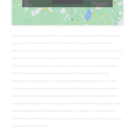
ricarica gas condizionatore Anzola Dell’Emilia, ricarica-gas-condizionatore-Anzola Dell’Emilia, chiama
ricarica gas condizionatore Anzola Dell’Emilia, il servizio di ricarica gas condizionatore Anzola
Dell’Emilia, forniamo ricarica gas condizionatore Anzola Dell’Emilia, ricarica gas condizionatore Anzola
Dell’Emilia, chiama il servizio ricarica gas condizionatore Anzola Dell’Emilia, intervento di ricarica gas
condizionatore Anzola Dell’Emilia solo fuori garanzia, contatta ricarica gas condizionatore Anzola
Dell’Emilia, chiama ricarica gas condizionatore Anzola Dell’Emilia, intervento su ricarica gas
condizionatore Anzola Dell’Emilia, ricarica-gas-condizionatore-Anzola Dell’Emilia, chiama il servizio
ricarica gas condizionatore Anzola Dell’Emilia, specializzati nella ricarica gas condizionatore Anzola
Dell’Emilia, servizio di ricarica gas condizionatore Anzola Dell’Emilia, la ricarica gas condizionatore
Anzola Dell’Emilia, pronto intervento ricarica gas condizionatore Anzola Dell’Emilia, assistenza ricarica
gas condizionatore Anzola Dell’Emilia per elettrodomestici fuori garanzia, contatta ricarica gas
condizionatore Anzola Dell’Emilia, contatto ricarica gas condizionatore Anzola Dell’Emilia, ricarica gas
condizionatore Anzola Dell’Emilia