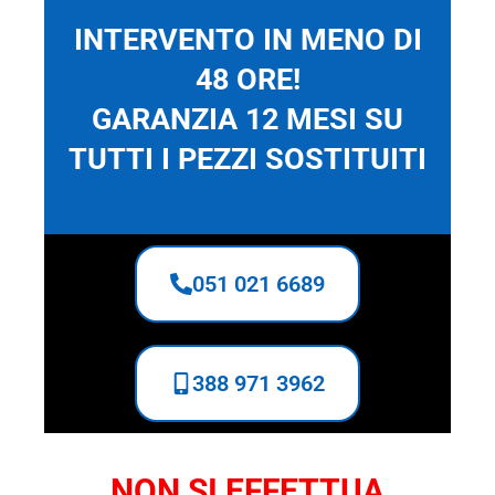
INTERVENTO IN MENO DI
48 ORE!
GARANZIA 12 MESI SU
TUTTI I PEZZI SOSTITUITI
051 021 6689
388 971 3962
NON SI EFFETTUA