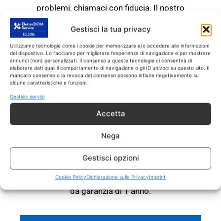
problemi, chiamaci con fiducia. Il nostro
servizio di ricarica gas condizionatore Anzola
Gestisci la tua privacy
Dell’Emilia esegue riparazioni e assistenza
entro 24 o 48 ore dalla chiamata di intervento.
Utilizziamo tecnologie come i cookie per memorizzare e/o accedere alle informazioni
del dispositivo. Lo facciamo per migliorare l'esperienza di navigazione e per mostrare
annunci (non) personalizzati. Il consenso a queste tecnologie ci consentirà di
RICARICA GAS
elaborare dati quali il comportamento di navigazione o gli ID univoci su questo sito. Il
CONDIZIONATORE Anzola
mancato consenso o la revoca del consenso possono influire negativamente su
alcune caratteristiche e funzioni.
Dell'Emilia
Gestisci servizi
RICAMBI CON GARANZIA DI
Accetta
1 ANNO
Nega
Il servizio di ricarica gas condizionatore
Anzola Dell’Emilia
interviene
SOLO
su tutti gli
Gestisci opzioni
elettrodomestici fuori garanzia.
Tutti gli
interventi sono effettuati con ricambi coperti
Cookie Policy
Dichiarazione sulla Privacy
Imprint
da garanzia di 1 anno.