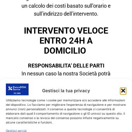
un calcolo dei costi basato sull’orario e
sull’indirizzo dell’intervento.
INTERVENTO VELOCE
ENTRO 24H A
DOMICILIO
RESPONSABILITA’ DELLE PARTI
In nessun caso la nostra Società potrà
essere ritenuta responsabile per
qualsivoglia danno, diretto o indiretto,
Gestisci la tua privacy
inerente, speciale o conseguente, di
Utilizziamo tecnologie come i cookie per memorizzare e/o accedere alle informazioni
qualsiasi natura, sia contrattuale che
del dispositivo. Lo facciamo per migliorare l'esperienza di navigazione e per mostrare
annunci (non) personalizzati. Il consenso a queste tecnologie ci consentirà di
extra-contrattuale, derivante dall’attività
elaborare dati quali il comportamento di navigazione o gli ID univoci su questo sito. Il
mancato consenso o la revoca del consenso possono influire negativamente su
prestata dal Collaboratore (tecnico libero
alcune caratteristiche e funzioni.
professionista) o da qualsiasi soggetto
Gestisci servizi