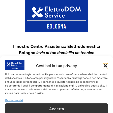
Il nostro Centro Assistenza Elettrodomestici
Bologna
invia al tuo domicilio un tecnico
specializzato su tutti gli elettrodomestici di marca
. Il tecnico è preparato per fornire assistenza e
Gestisci la tua privacy
riparazione di elettrodomestici di questa marca.
Utilizziamo tecnologie come i cookie per memorizzare e/o accedere alle informazioni
Quindi se il tuo elettrodomestico è rotto, o
del dispositivo. Lo facciamo per migliorare l'esperienza di navigazione e per mostrare
annunci (non) personalizzati. Il consenso a queste tecnologie ci consentirà di
funziona male, chiamaci subito!!
elaborare dati quali il comportamento di navigazione o gli ID univoci su questo sito. Il
mancato consenso o la revoca del consenso possono influire negativamente su
Il tecnico interviene SOLO su tutti gli
alcune caratteristiche e funzioni.
elettrodomestici fuori garanzia. Il nostro Centro di
Gestisci servizi
Riparazioni Elettrodomestici garantisce
Accetta
l’assistenza tecnica completa sui grandi