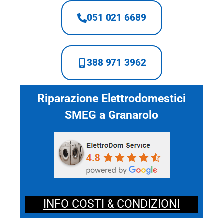
051 021 6689
388 971 3962
Riparazione Elettrodomestici
SMEG a Granarolo
INFO COSTI & CONDIZIONI