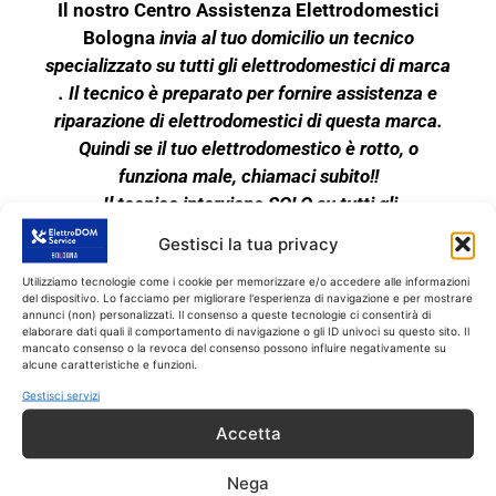
Il nostro Centro Assistenza Elettrodomestici
Bologna
invia al tuo domicilio un tecnico
specializzato su tutti gli elettrodomestici di marca
. Il tecnico è preparato per fornire assistenza e
riparazione di elettrodomestici di questa marca.
Quindi se il tuo elettrodomestico è rotto, o
funziona male, chiamaci subito!!
Il tecnico interviene SOLO su tutti gli
elettrodomestici fuori garanzia. Il nostro Centro di
Gestisci la tua privacy
Riparazioni Elettrodomestici garantisce
Utilizziamo tecnologie come i cookie per memorizzare e/o accedere alle informazioni
l’assistenza tecnica completa sui grandi
del dispositivo. Lo facciamo per migliorare l'esperienza di navigazione e per mostrare
elettrodomestici indipendenti e anche da incasso
annunci (non) personalizzati. Il consenso a queste tecnologie ci consentirà di
elaborare dati quali il comportamento di navigazione o gli ID univoci su questo sito. Il
di marca. Il servizio di Assistenza a Bologna
mancato consenso o la revoca del consenso possono influire negativamente su
alcune caratteristiche e funzioni.
fornisce quindi assistenza tecnica su tutti gli
elettrodomestici di marca.
Gestisci servizi
L’assistenza tecnica è pertanto su tutti gli
Accetta
elettrodomestici:
lavatrici, asciugatrici,
lavastoviglie, frigoriferi e
forni elettrici
Nega