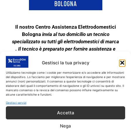
Il nostro Centro Assistenza Elettrodomestici
Bologna
invia al tuo domicilio un tecnico
specializzato su tutti gli elettrodomestici di marca
. Il tecnico è preparato per fornire assistenza e
riparazione di elettrodomestici di questa marca.
Gestisci la tua privacy
Quindi se il tuo elettrodomestico è rotto, o
funziona male, chiamaci subito!!
Utilizziamo tecnologie come i cookie per memorizzare e/o accedere alle informazioni
del dispositivo. Lo facciamo per migliorare l'esperienza di navigazione e per mostrare
Il tecnico interviene SOLO su tutti gli
annunci (non) personalizzati. Il consenso a queste tecnologie ci consentirà di
elettrodomestici fuori garanzia. Il nostro Centro di
elaborare dati quali il comportamento di navigazione o gli ID univoci su questo sito. Il
mancato consenso o la revoca del consenso possono influire negativamente su
Riparazioni Elettrodomestici garantisce
alcune caratteristiche e funzioni.
l’assistenza tecnica completa sui grandi
Gestisci servizi
elettrodomestici indipendenti e anche da incasso
Accetta
di marca. Il servizio di Assistenza a Bologna
fornisce quindi assistenza tecnica su tutti gli
Nega
elettrodomestici di marca.